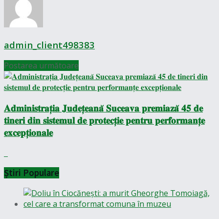
admin_client498383
Postarea următoare
𝐀𝐝𝐦𝐢𝐧𝐢𝐬𝐭𝐫𝐚𝐭̦𝐢𝐚 𝐉𝐮𝐝𝐞𝐭̦𝐞𝐚𝐧𝐚̆ 𝐒𝐮𝐜𝐞𝐚𝐯𝐚 𝐩𝐫𝐞𝐦𝐢𝐚𝐳𝐚̆ 𝟒𝟓 𝐝𝐞
𝐭𝐢𝐧𝐞𝐫𝐢 𝐝𝐢𝐧 𝐬𝐢𝐬𝐭𝐞𝐦𝐮𝐥 𝐝𝐞 𝐩𝐫𝐨𝐭𝐞𝐜𝐭̦𝐢𝐞 𝐩𝐞𝐧𝐭𝐫𝐮 𝐩𝐞𝐫𝐟𝐨𝐫𝐦𝐚𝐧𝐭̦𝐞
𝐞𝐱𝐜𝐞𝐩𝐭̦𝐢𝐨𝐧𝐚𝐥𝐞
Știri Populare