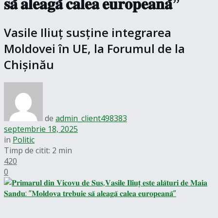
𝐬𝐚̆ 𝐚𝐥𝐞𝐚𝐠𝐚̆ 𝐜𝐚𝐥𝐞𝐚 𝐞𝐮𝐫𝐨𝐩𝐞𝐚𝐧𝐚̆”
Vasile Iliuț susține integrarea
Moldovei în UE, la Forumul de la
Chișinău
de
admin_client498383
septembrie 18, 2025
in
Politic
Timp de citit: 2 min
420
0