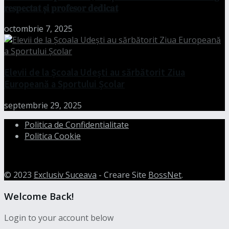
𝐫𝐞𝐬𝐩𝐞𝐜𝐭𝐚𝐭 𝐬̦𝐢 𝐩𝐫𝐨𝐟𝐞𝐬𝐨𝐫 𝐝𝐞𝐝𝐢𝐜𝐚𝐭
octombrie 7, 2025
Elevii de la Școala Udești au sărbătorit Ziua
Europeană a Sportului Școlar
septembrie 29, 2025
Politica de Confidentialitate
Politica Cookie
© 2023
Exclusiv Suceava
- Creare Site
BossNet
.
Welcome Back!
Login to your account below