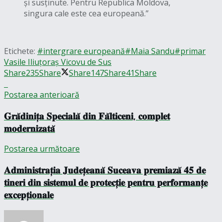
și susținute. Pentru Republica Moldova,
singura cale este cea europeană.”
Etichete:
#intergrare europeană
#Maia Sandu
#primar
Vasile Iliuț
oraș Vicovu de Sus
Share
235
Share
Share
147
Share
41
Share
Postarea anterioară
𝐆𝐫𝐚̆𝐝𝐢𝐧𝐢𝐭̦𝐚 𝐒𝐩𝐞𝐜𝐢𝐚𝐥𝐚̆ 𝐝𝐢𝐧 𝐅𝐚̆𝐥𝐭𝐢𝐜𝐞𝐧𝐢, 𝐜𝐨𝐦𝐩𝐥𝐞𝐭
𝐦𝐨𝐝𝐞𝐫𝐧𝐢𝐳𝐚𝐭𝐚̆
Postarea următoare
𝐀𝐝𝐦𝐢𝐧𝐢𝐬𝐭𝐫𝐚𝐭̦𝐢𝐚 𝐉𝐮𝐝𝐞𝐭̦𝐞𝐚𝐧𝐚̆ 𝐒𝐮𝐜𝐞𝐚𝐯𝐚 𝐩𝐫𝐞𝐦𝐢𝐚𝐳𝐚̆ 𝟒𝟓 𝐝𝐞
𝐭𝐢𝐧𝐞𝐫𝐢 𝐝𝐢𝐧 𝐬𝐢𝐬𝐭𝐞𝐦𝐮𝐥 𝐝𝐞 𝐩𝐫𝐨𝐭𝐞𝐜𝐭̦𝐢𝐞 𝐩𝐞𝐧𝐭𝐫𝐮 𝐩𝐞𝐫𝐟𝐨𝐫𝐦𝐚𝐧𝐭̦𝐞
𝐞𝐱𝐜𝐞𝐩𝐭̦𝐢𝐨𝐧𝐚𝐥𝐞