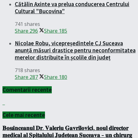
Cătălin Axinte va prelua conducerea Centrului
Cultural ”Bucovina”
741 shares
Share
296
Share
185
Nicolae Robu, vicepreședintele CJ Suceava
anunță măsuri drastice pentru neconformitatea
merelor distribuite în școlile din județ
718 shares
Share
287
Share
180
Comentarii recente
Cele mai recente
𝐁𝐨𝐬𝐚̂𝐧𝐜𝐞𝐚𝐧𝐮𝐥 𝐃𝐫. 𝐕𝐚𝐥𝐞𝐫𝐢𝐮 𝐆𝐚𝐯𝐫𝐢𝐥𝐨𝐯𝐢𝐜𝐢, 𝐧𝐨𝐮𝐥 𝐝𝐢𝐫𝐞𝐜𝐭𝐨𝐫
𝐦𝐞𝐝𝐢𝐜𝐚𝐥 𝐚𝐥 𝐒𝐩𝐢𝐭𝐚𝐥𝐮𝐥𝐮𝐢 𝐉𝐮𝐝𝐞𝐭̦𝐞𝐚𝐧 𝐒𝐮𝐜𝐞𝐚𝐯𝐚 – 𝐮𝐧 𝐜𝐡𝐢𝐫𝐮𝐫𝐠