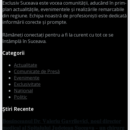
Exclusiv Suceava este vocea comunității, aducând în prim-
plan actualitățile, evenimentele și realizările remarcabile
din regiune. Echipa noastră de profesioniști este dedicată
informării corecte și prompte.
Rămâneți conectați pentru a fi la curent cu tot ce se
întâmplă în Suceava.
Categorii
Actualitate
Comunicate de Presă
Evenimente
Exclusivitate
Național
Politic
Știri Recente
𝐁𝐨𝐬𝐚̂𝐧𝐜𝐞𝐚𝐧𝐮𝐥 𝐃𝐫. 𝐕𝐚𝐥𝐞𝐫𝐢𝐮 𝐆𝐚𝐯𝐫𝐢𝐥𝐨𝐯𝐢𝐜𝐢, 𝐧𝐨𝐮𝐥 𝐝𝐢𝐫𝐞𝐜𝐭𝐨𝐫
𝐦𝐞𝐝𝐢𝐜𝐚𝐥 𝐚𝐥 𝐒𝐩𝐢𝐭𝐚𝐥𝐮𝐥𝐮𝐢 𝐉𝐮𝐝𝐞𝐭̦𝐞𝐚𝐧 𝐒𝐮𝐜𝐞𝐚𝐯𝐚 – 𝐮𝐧 𝐜𝐡𝐢𝐫𝐮𝐫𝐠