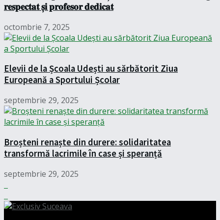
𝐫𝐞𝐬𝐩𝐞𝐜𝐭𝐚𝐭 𝐬̦𝐢 𝐩𝐫𝐨𝐟𝐞𝐬𝐨𝐫 𝐝𝐞𝐝𝐢𝐜𝐚𝐭
octombrie 7, 2025
Elevii de la Școala Udești au sărbătorit Ziua
Europeană a Sportului Școlar
septembrie 29, 2025
Broșteni renaște din durere: solidaritatea
transformă lacrimile în case și speranță
septembrie 29, 2025