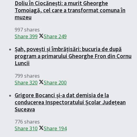
Doliu în Ciocănești: a murit Gheorghe
Tomoiagă, cel care a transformat comuna în
muzeu
997 shares
Share
399
Share
249
Șah, povești și îmbrățisări: bucuria de după
program a primarului Gheorghe Fron din Cornu
Luncii
799 shares
Share
320
Share
200
Grigore Bocanci și-a dat demisia de la
conducerea Inspectoratului Școlar Județean
Suceava
776 shares
Share
310
Share
194