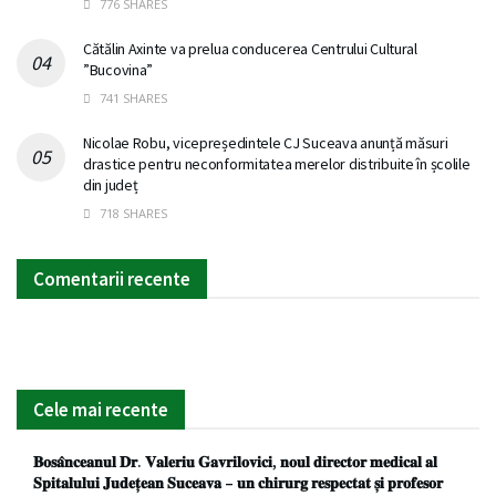
776 SHARES
Cătălin Axinte va prelua conducerea Centrului Cultural
”Bucovina”
741 SHARES
Nicolae Robu, vicepreședintele CJ Suceava anunță măsuri
drastice pentru neconformitatea merelor distribuite în școlile
din județ
718 SHARES
Comentarii recente
Cele mai recente
𝐁𝐨𝐬𝐚̂𝐧𝐜𝐞𝐚𝐧𝐮𝐥 𝐃𝐫. 𝐕𝐚𝐥𝐞𝐫𝐢𝐮 𝐆𝐚𝐯𝐫𝐢𝐥𝐨𝐯𝐢𝐜𝐢, 𝐧𝐨𝐮𝐥 𝐝𝐢𝐫𝐞𝐜𝐭𝐨𝐫 𝐦𝐞𝐝𝐢𝐜𝐚𝐥 𝐚𝐥
𝐒𝐩𝐢𝐭𝐚𝐥𝐮𝐥𝐮𝐢 𝐉𝐮𝐝𝐞𝐭̦𝐞𝐚𝐧 𝐒𝐮𝐜𝐞𝐚𝐯𝐚 – 𝐮𝐧 𝐜𝐡𝐢𝐫𝐮𝐫𝐠 𝐫𝐞𝐬𝐩𝐞𝐜𝐭𝐚𝐭 𝐬̦𝐢 𝐩𝐫𝐨𝐟𝐞𝐬𝐨𝐫