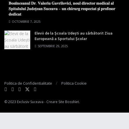
𝐁𝐨𝐬𝐚̂𝐧𝐜𝐞𝐚𝐧𝐮𝐥 𝐃𝐫. 𝐕𝐚𝐥𝐞𝐫𝐢𝐮 𝐆𝐚𝐯𝐫𝐢𝐥𝐨𝐯𝐢𝐜𝐢, 𝐧𝐨𝐮𝐥 𝐝𝐢𝐫𝐞𝐜𝐭𝐨𝐫 𝐦𝐞𝐝𝐢𝐜𝐚𝐥 𝐚𝐥
𝐒𝐩𝐢𝐭𝐚𝐥𝐮𝐥𝐮𝐢 𝐉𝐮𝐝𝐞𝐭̦𝐞𝐚𝐧 𝐒𝐮𝐜𝐞𝐚𝐯𝐚 – 𝐮𝐧 𝐜𝐡𝐢𝐫𝐮𝐫𝐠 𝐫𝐞𝐬𝐩𝐞𝐜𝐭𝐚𝐭 𝐬̦𝐢 𝐩𝐫𝐨𝐟𝐞𝐬𝐨𝐫
𝐝𝐞𝐝𝐢𝐜𝐚𝐭
OCTOMBRIE 7, 2025
Elevii de la Școala Udești au sărbătorit Ziua
Europeană a Sportului Școlar
SEPTEMBRIE 29, 2025
Politica de Confidentialitate
Politica Cookie
© 2023
Exclusiv Suceava
- Creare Site
BossNet
.