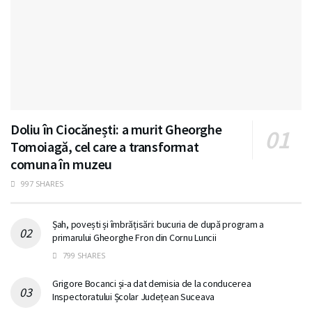
Doliu în Ciocănești: a murit Gheorghe
Tomoiagă, cel care a transformat
comuna în muzeu
997 SHARES
Șah, povești și îmbrățisări: bucuria de după program a
primarului Gheorghe Fron din Cornu Luncii
799 SHARES
Grigore Bocanci și-a dat demisia de la conducerea
Inspectoratului Școlar Județean Suceava