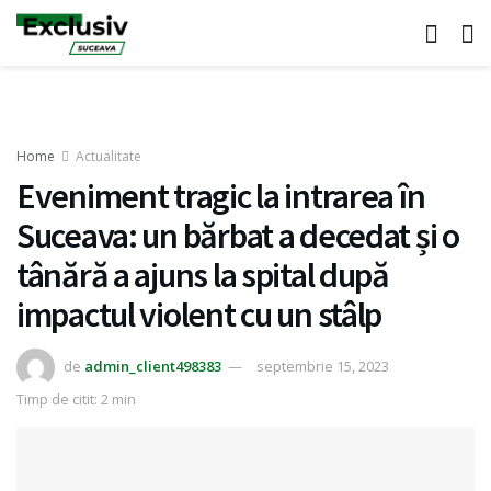
Home
Actualitate
Eveniment tragic la intrarea în
Suceava: un bărbat a decedat și o
tânără a ajuns la spital după
impactul violent cu un stâlp
de
admin_client498383
septembrie 15, 2023
Timp de citit: 2 min