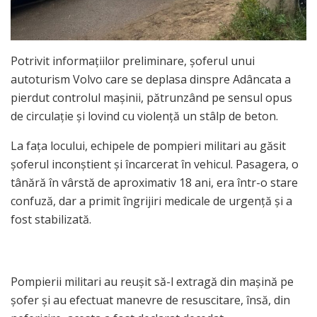
Potrivit informațiilor preliminare, șoferul unui
autoturism Volvo care se deplasa dinspre Adâncata a
pierdut controlul mașinii, pătrunzând pe sensul opus
de circulație și lovind cu violență un stâlp de beton.
La fața locului, echipele de pompieri militari au găsit
șoferul inconștient și încarcerat în vehicul. Pasagera, o
tânără în vârstă de aproximativ 18 ani, era într-o stare
confuză, dar a primit îngrijiri medicale de urgență și a
fost stabilizată.
Pompierii militari au reușit să-l extragă din mașină pe
șofer și au efectuat manevre de resuscitare, însă, din