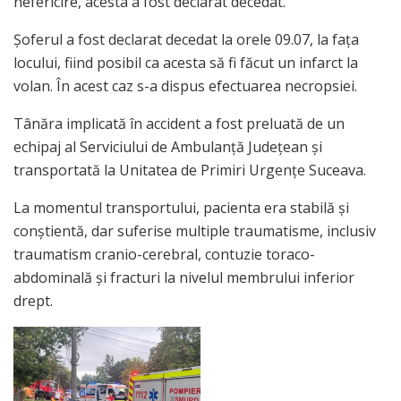
nefericire, acesta a fost declarat decedat.
Șoferul a fost declarat decedat la orele 09.07, la fața
locului, fiind posibil ca acesta să fi făcut un infarct la
volan. În acest caz s-a dispus efectuarea necropsiei.
Tânăra implicată în accident a fost preluată de un
echipaj al Serviciului de Ambulanță Județean și
transportată la Unitatea de Primiri Urgențe Suceava.
La momentul transportului, pacienta era stabilă și
conștientă, dar suferise multiple traumatisme, inclusiv
traumatism cranio-cerebral, contuzie toraco-
abdominală și fracturi la nivelul membrului inferior
drept.