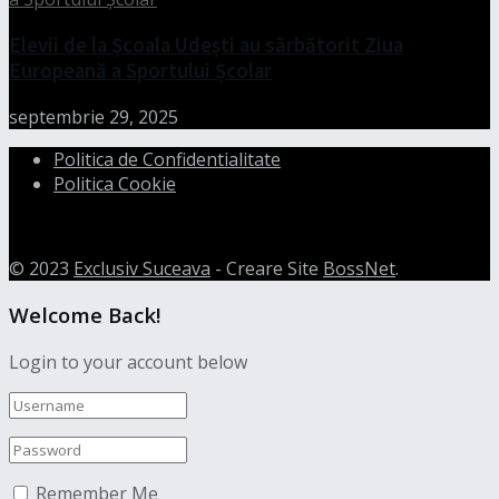
Elevii de la Școala Udești au sărbătorit Ziua
Europeană a Sportului Școlar
septembrie 29, 2025
Politica de Confidentialitate
Politica Cookie
© 2023
Exclusiv Suceava
- Creare Site
BossNet
.
Welcome Back!
Login to your account below
Remember Me