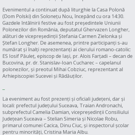
Evenimentul a continuat după liturghie la Casa Polonă
(Dom Polski) din Solonețu Nou, începând cu ora 14:30.
Gazdele întâlnirii festive au fost președintele Uniunii
Polonezilor din România, deputatul Ghervazen Longher,
alături de vicepreședinții Ștefania Carmen Zielonka și
Ștefan Longher. De asemenea, printre participanți s-au
numărat și înalți reprezentanți ai clerului romano-catolic:
ES Iosif Păuleț, episcop de Iași, pr. Alois Farțadi – decan de
Bucovina, pr. dr. Stanislav-Ioan Cucharec – capelanul
polonezilor, și preotul Mihai Cobziuc, reprezentant al
Arhiepiscopiei Sucevei și Rădăuților.
La eveniment au fost prezenți și oficiali județeni, dar și
locali: prefectul județului Suceava, Traian Andronachi,
subprefectul Camelia Damian, vicepreședinții Consiliului
Județean Suceava – Stelian Simeria și Nicolae Robu,
primarul comunei Cacica, Dinu Ciuc, și inspectorul școlar
pentru minorități, Cristina Maria Albu.