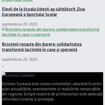
Elevii de la Școala Udești au sărbătorit Ziua
Europeană a Sportului Școlar
septembrie 29, 2025
Broșteni renaște din durere: solidaritatea
transformă lacrimile în case și speranță
septembrie 29, 2025
Exclusiv Suceava este vocea comunității, aducând în prim-
plan actualitățile, evenimentele și realizările remarcabile
din regiune. Echipa noastră de profesioniști este dedicată
informării corecte și prompte.