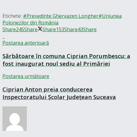
Etichete:
#Președinte Ghervazen Longher
#Uniunea
Polonezilor din România
Share
245
Share
Share
153
Share
43
Share
Postarea anterioară
Sărbătoare în comuna Ciprian Porumbescu: a
fost inaugurat noul sediu al Primăriei
Postarea următoare
Ciprian Anton preia conducerea
Inspectoratului Școlar Județean Suceava