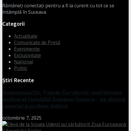
Rămâneți conectați pentru a fi la curent cu tot ce se
întâmplă în Suceava.
Categorii
Actualitate
Comunicate de Presă
Evenimente
Exclusivitate
Național
Politic
Știri Recente
𝐁𝐨𝐬𝐚̂𝐧𝐜𝐞𝐚𝐧𝐮𝐥 𝐃𝐫. 𝐕𝐚𝐥𝐞𝐫𝐢𝐮 𝐆𝐚𝐯𝐫𝐢𝐥𝐨𝐯𝐢𝐜𝐢, 𝐧𝐨𝐮𝐥 𝐝𝐢𝐫𝐞𝐜𝐭𝐨𝐫
𝐦𝐞𝐝𝐢𝐜𝐚𝐥 𝐚𝐥 𝐒𝐩𝐢𝐭𝐚𝐥𝐮𝐥𝐮𝐢 𝐉𝐮𝐝𝐞𝐭̦𝐞𝐚𝐧 𝐒𝐮𝐜𝐞𝐚𝐯𝐚 – 𝐮𝐧 𝐜𝐡𝐢𝐫𝐮𝐫𝐠
𝐫𝐞𝐬𝐩𝐞𝐜𝐭𝐚𝐭 𝐬̦𝐢 𝐩𝐫𝐨𝐟𝐞𝐬𝐨𝐫 𝐝𝐞𝐝𝐢𝐜𝐚𝐭
octombrie 7, 2025