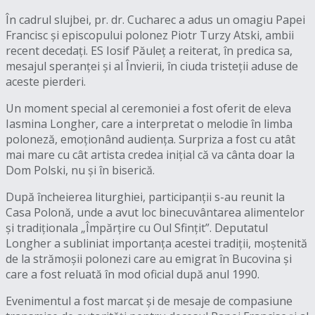
În cadrul slujbei, pr. dr. Cucharec a adus un omagiu Papei
Francisc și episcopului polonez Piotr Turzy Atski, ambii
recent decedați. ES Iosif Păuleț a reiterat, în predica sa,
mesajul speranței și al Învierii, în ciuda tristeții aduse de
aceste pierderi.
Un moment special al ceremoniei a fost oferit de eleva
Iasmina Longher, care a interpretat o melodie în limba
poloneză, emoționând audiența. Surpriza a fost cu atât
mai mare cu cât artista credea inițial că va cânta doar la
Dom Polski, nu și în biserică.
După încheierea liturghiei, participanții s-au reunit la
Casa Polonă, unde a avut loc binecuvântarea alimentelor
și tradiționala „Împărțire cu Oul Sfințit”. Deputatul
Longher a subliniat importanța acestei tradiții, moștenită
de la strămoșii polonezi care au emigrat în Bucovina și
care a fost reluată în mod oficial după anul 1990.
Evenimentul a fost marcat și de mesaje de compasiune