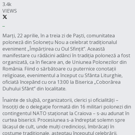
3.4k
VIEWS
Marți, 22 aprilie, în a treia zi de Paști, comunitatea
poloneză din Solonețu Nou a celebrat tradiționalul
eveniment „Împărțirea cu Oul Sfințit”. Această
manifestare cu rădăcini adânci în tradiția poloneză a fost
organizată, ca în fiecare an, de Uniunea Polonezilor din
România. Fiind o sărbătoare cu puternice conotații
religioase, evenimentul a început cu Sfânta Liturghie,
oficiată începând cu ora 13:00 la Biserica „Coborârea
Duhului Sfânt” din localitate.
Înainte de slujbă, organizatorii, clerici și oficialități –
însoțiți de o delegație formată din 16 militari polonezi din
contingentul NATO staționat la Craiova – s-au adunat în
curtea bisericii. Procesiunea s-a îndreptat solemn spre
lăcașul de cult, unde mulți credincioși, îmbrăcați în
costume tradiționale, așteptau începutul celebrării.