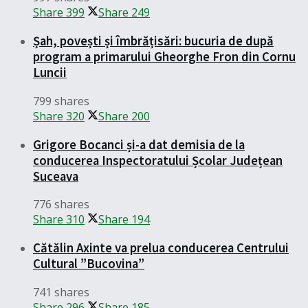
Share
399
Share
249
Șah, povești și îmbrățisări: bucuria de după
program a primarului Gheorghe Fron din Cornu
Luncii
799 shares
Share
320
Share
200
Grigore Bocanci și-a dat demisia de la
conducerea Inspectoratului Școlar Județean
Suceava
776 shares
Share
310
Share
194
Cătălin Axinte va prelua conducerea Centrului
Cultural ”Bucovina”
741 shares
Share
296
Share
185