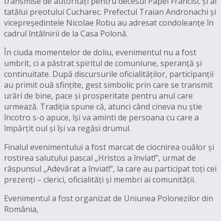
transmise de autorități pentru decesul Papei Francisc și al
tatălui preotului Cucharec. Prefectul Traian Andronachi și
vicepreședintele Nicolae Robu au adresat condoleanțe în
cadrul întâlnirii de la Casa Polonă.
În ciuda momentelor de doliu, evenimentul nu a fost
umbrit, ci a păstrat spiritul de comuniune, speranță și
continuitate. După discursurile oficialităților, participanții
au primit ouă sfințite, gest simbolic prin care se transmit
urări de bine, pace și prosperitate pentru anul care
urmează. Tradiția spune că, atunci când cineva nu știe
încotro s-o apuce, își va aminti de persoana cu care a
împărțit oul și își va regăsi drumul.
Finalul evenimentului a fost marcat de ciocnirea ouălor și
rostirea salutului pascal „Hristos a înviat!”, urmat de
răspunsul „Adevărat a înviat!”, la care au participat toți cei
prezenți – clerici, oficialități și membri ai comunității.
Evenimentul a fost organizat de Uniunea Polonezilor din
România,