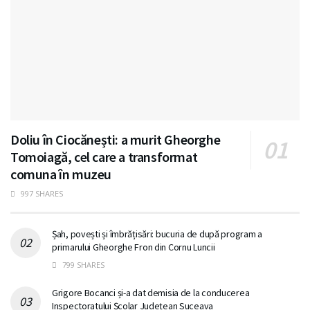
Doliu în Ciocănești: a murit Gheorghe
Tomoiagă, cel care a transformat
comuna în muzeu
997 SHARES
Șah, povești și îmbrățisări: bucuria de după program a
primarului Gheorghe Fron din Cornu Luncii
799 SHARES
Grigore Bocanci și-a dat demisia de la conducerea
Inspectoratului Școlar Județean Suceava