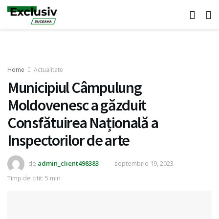
Home
Actualitate
Municipiul Câmpulung
Moldovenesc a găzduit
Consfătuirea Națională a
Inspectorilor de arte
de
admin_client498383
septembrie 19, 2023
Timp de citit: 5 min