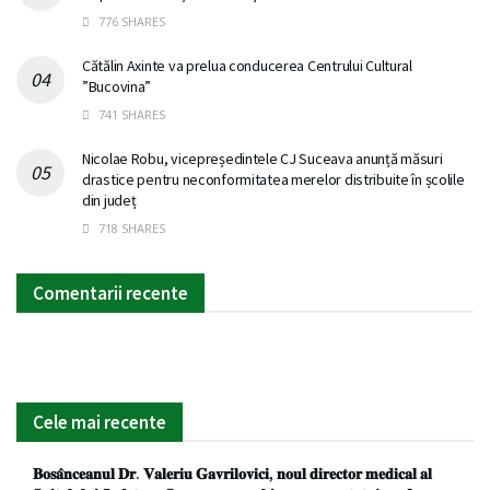
776 SHARES
Cătălin Axinte va prelua conducerea Centrului Cultural
”Bucovina”
741 SHARES
Nicolae Robu, vicepreședintele CJ Suceava anunță măsuri
drastice pentru neconformitatea merelor distribuite în școlile
din județ
718 SHARES
Comentarii recente
Cele mai recente
𝐁𝐨𝐬𝐚̂𝐧𝐜𝐞𝐚𝐧𝐮𝐥 𝐃𝐫. 𝐕𝐚𝐥𝐞𝐫𝐢𝐮 𝐆𝐚𝐯𝐫𝐢𝐥𝐨𝐯𝐢𝐜𝐢, 𝐧𝐨𝐮𝐥 𝐝𝐢𝐫𝐞𝐜𝐭𝐨𝐫 𝐦𝐞𝐝𝐢𝐜𝐚𝐥 𝐚𝐥