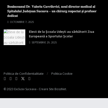
𝐁𝐨𝐬𝐚̂𝐧𝐜𝐞𝐚𝐧𝐮𝐥 𝐃𝐫. 𝐕𝐚𝐥𝐞𝐫𝐢𝐮 𝐆𝐚𝐯𝐫𝐢𝐥𝐨𝐯𝐢𝐜𝐢, 𝐧𝐨𝐮𝐥 𝐝𝐢𝐫𝐞𝐜𝐭𝐨𝐫 𝐦𝐞𝐝𝐢𝐜𝐚𝐥 𝐚𝐥
𝐒𝐩𝐢𝐭𝐚𝐥𝐮𝐥𝐮𝐢 𝐉𝐮𝐝𝐞𝐭̦𝐞𝐚𝐧 𝐒𝐮𝐜𝐞𝐚𝐯𝐚 – 𝐮𝐧 𝐜𝐡𝐢𝐫𝐮𝐫𝐠 𝐫𝐞𝐬𝐩𝐞𝐜𝐭𝐚𝐭 𝐬̦𝐢 𝐩𝐫𝐨𝐟𝐞𝐬𝐨𝐫
𝐝𝐞𝐝𝐢𝐜𝐚𝐭
OCTOMBRIE 7, 2025
Elevii de la Școala Udești au sărbătorit Ziua
Europeană a Sportului Școlar
SEPTEMBRIE 29, 2025
Politica de Confidentialitate
Politica Cookie
© 2023
Exclusiv Suceava
- Creare Site
BossNet
.