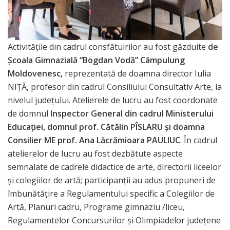
Activitățile din cadrul consfătuirilor au fost găzduite
de
Școala Gimnazială
“
Bogdan Vodă” Câmpulung
Moldovenesc,
reprezentată de doamna director Iulia
NIȚĂ, profesor din cadrul Consiliului Consultativ Arte, la
nivelul județului. Atelierele de lucru au fost coordonate
de domnul
Inspector General din cadrul Ministerului
Educației, domnul prof. Cătălin PÎSLARU și doamna
Consilier ME prof. Ana Lăcrămioara PAULIUC
. În cadrul
atelierelor de lucru au fost dezbătute aspecte
semnalate de cadrele didactice de arte, directorii liceelor
și colegiilor de artă; participanții au adus propuneri de
îmbunătățire a Regulamentului specific a Colegiilor de
Artă, Planuri cadru, Programe gimnaziu /liceu,
Regulamentelor Concursurilor și Olimpiadelor județene