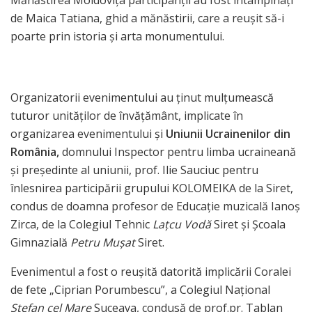
Mănăstirea Moldovița participanții au fost întâmpinați
de Maica Tatiana, ghid a mănăstirii, care a reușit să-i
poarte prin istoria și arta monumentului.
Organizatorii evenimentului au ținut mulțumească
tuturor unităților de învățământ, implicate în
organizarea evenimentului și
Uniunii Ucrainenilor din
România,
domnului Inspector pentru limba ucraineană
și președinte al uniunii, prof. Ilie Sauciuc pentru
înlesnirea participării grupului KOLOMEIKA de la Siret,
condus de doamna profesor de Educație muzicală Ianoș
Zirca, de la Colegiul Tehnic
Lațcu Vodă
Siret și Școala
Gimnazială
Petru Mușat
Siret.
Evenimentul a fost o reușită datorită implicării Coralei
de fete „Ciprian Porumbescu”, a Colegiul Național
Ștefan cel Mare
Suceava, condusă de prof.pr. Tablan