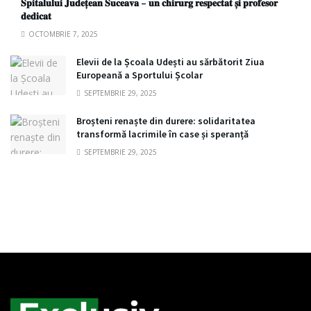
𝐒𝐩𝐢𝐭𝐚𝐥𝐮𝐥𝐮𝐢 𝐉𝐮𝐝𝐞𝐭̦𝐞𝐚𝐧 𝐒𝐮𝐜𝐞𝐚𝐯𝐚 – 𝐮𝐧 𝐜𝐡𝐢𝐫𝐮𝐫𝐠 𝐫𝐞𝐬𝐩𝐞𝐜𝐭𝐚𝐭 𝐬̦𝐢 𝐩𝐫𝐨𝐟𝐞𝐬𝐨𝐫
𝐝𝐞𝐝𝐢𝐜𝐚𝐭
OCTOMBRIE 7, 2025
Elevii de la Școala Udești au sărbătorit Ziua
Europeană a Sportului Școlar
SEPTEMBRIE 29, 2025
Broșteni renaște din durere: solidaritatea
transformă lacrimile în case și speranță
SEPTEMBRIE 29, 2025