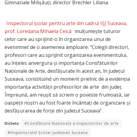
Gimnaziale Milișăuți, director Brechler Liliana.
Inspectorul școlar pentru arte din cadrul IȘJ Suceava,
prof. Loredana Mihaela Ceică
mulțumește tuturor
celor care au sprijinit-o în organizarea unui de
evenimnet de o asemenea amploare: ”Colegii directori,
profesori care au sprijinit organizarea evenimentului,
au înțeles anvergura și importanța Consfătuirilor
Naționale de Arte, desfășurate în acest an, în județul
Suceava, constituind un moment prielnic de a evidenția
importanța activității profesorilor de arte din județ.
Împreună, am reușit să scriem o poveste frumoasă, iar
oaspeții noștri au fost foarte încântați de organizare și
desfășurarea de forțe din județul Suceava”.
Etichete:
#Consfătuire Națională a Inspectorilor de arte
#Inspectoratul Școlar Județean Suceava