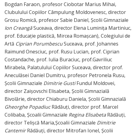
Bogdan Faraon, profesor Ciobotar Marius Mihai,
Clubulului Copiilor Câmpulung Moldovenesc, director
Grosu Romică, profesor Sabie Daniel, Școlii Gimnaziale
Ion Creangă
Suceava, director Elena Luminița Martiniuc,
prof. Educație plastică, Mircea Romașcan), Colegiului de
Artă
Ciprian Porumbescu
Suceava, prof. Johannes
Raimund Onesciuc, prof. Rusu Lucian, prof. Ciprian
Costandache, prof. Iulia Buraciuc, prof.Gavriliuc
Mirabela, Palatulului Copiilor Suceava, director prof.
Aneculăsei Daniel Dumitru, profesor Petronela Rusu,
Școlii Gimnaziale
Dimitrie Gusti
Fundul Moldovei,
director Zaișovschi Elisabeta, Școlii Gimnazială
Bivolărie, director Chiaburu Daniela, Școlii Gimnazială
Gheorghe Popadiuc
Rădăuți, director prof. Marcel
Colibaba, Școalii Gimnaziale
Regina Elisabeta
Rădăuți,
director Telișcă Maria,Școalii Gimnaziale
Dimitrie
Cantemir
Rădăuți, director Mitrofan Ionel, Școlii