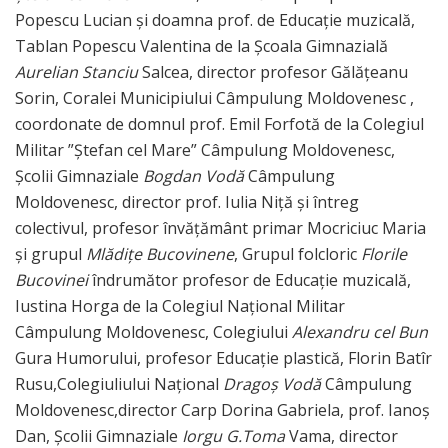
Popescu Lucian și doamna prof. de Educație muzicală,
Tablan Popescu Valentina de la Școala Gimnazială
Aurelian Stanciu
Salcea, director profesor Gălățeanu
Sorin, Coralei Municipiului Câmpulung Moldovenesc ,
coordonate de domnul prof. Emil Forfotă de la Colegiul
Militar ”Ștefan cel Mare” Câmpulung Moldovenesc,
Școlii Gimnaziale
Bogdan Vodă
Câmpulung
Moldovenesc, director prof. Iulia Niță și întreg
colectivul, profesor învățământ primar Mocriciuc Maria
și grupul
Mlădițe Bucovinene
, Grupul folcloric
Florile
Bucovinei
îndrumător profesor de Educație muzicală,
Iustina Horga de la Colegiul Național Militar
Câmpulung Moldovenesc, Colegiului
Alexandru cel Bun
Gura Humorului, profesor Educație plastică, Florin Batîr
Rusu,Colegiuliului Național
Dragoș Vodă
Câmpulung
Moldovenesc,director Carp Dorina Gabriela, prof. Ianoș
Dan, Școlii Gimnaziale
Iorgu G.Toma
Vama, director