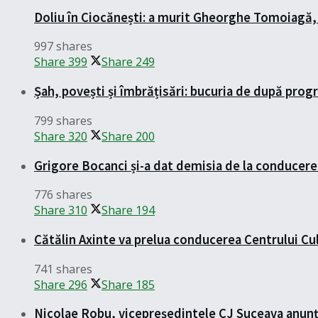
Doliu în Ciocănești: a murit Gheorghe Tomoiagă,
997 shares
Share
399
Share
249
Șah, povești și îmbrățisări: bucuria de după pro
799 shares
Share
320
Share
200
Grigore Bocanci și-a dat demisia de la conducer
776 shares
Share
310
Share
194
Cătălin Axinte va prelua conducerea Centrului Cu
741 shares
Share
296
Share
185
Nicolae Robu, vicepreședintele CJ Suceava anunță