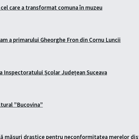
 cel care a transformat comuna în muzeu
gram a primarului Gheorghe Fron din Cornu Luncii
ea Inspectoratului Școlar Județean Suceava
ltural ”Bucovina”
 măsuri drastice pentru neconformitatea merelor distri