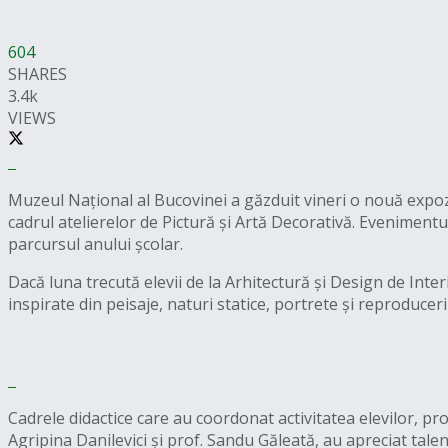
604
SHARES
3.4k
VIEWS
Muzeul Național al Bucovinei a găzduit vineri o nouă expozi
cadrul atelierelor de Pictură și Artă Decorativă. Eveniment
parcursul anului școlar.
Dacă luna trecută elevii de la Arhitectură și Design de Interi
inspirate din peisaje, naturi statice, portrete și reproducer
Cadrele didactice care au coordonat activitatea elevilor, pr
Agripina Danilevici și prof. Sandu Găleată, au apreciat tal