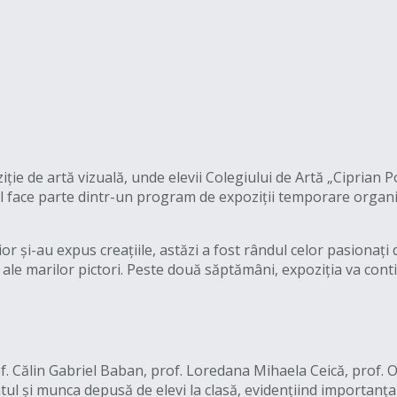
ție de artă vizuală, unde elevii Colegiului de Artă „Ciprian 
ul face parte dintr-un program de expoziții temporare organi
or și-au expus creațiile, astăzi a fost rândul celor pasionați 
i ale marilor pictori. Peste două săptămâni, expoziția va contin
of. Călin Gabriel Baban, prof. Loredana Mihaela Ceică, prof. O
entul și munca depusă de elevi la clasă, evidențiind importan