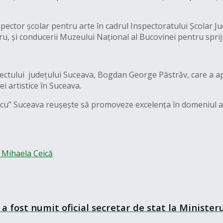
pector școlar pentru arte în cadrul Inspectoratului Școlar Ju
u, și conducerii Muzeului Național al Bucovinei pentru spriji
ctului județului Suceava, Bogdan George Păstrăv, care a apre
i artistice în Suceava.
scu” Suceava reușește să promoveze excelența în domeniul arte
Mihaela Ceică
a fost numit oficial secretar de stat la Minister