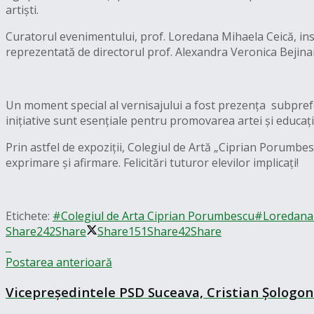
artiști.
Curatorul evenimentului, prof. Loredana Mihaela Ceică, ins
reprezentată de directorul prof. Alexandra Veronica Bejinar
Un moment special al vernisajului a fost prezența subprefe
inițiative sunt esențiale pentru promovarea artei și educație
Prin astfel de expoziții, Colegiul de Artă „Ciprian Porumbe
exprimare și afirmare. Felicitări tuturor elevilor implicați!
Etichete:
#Colegiul de Arta Ciprian Porumbescu
#Loredana 
Share
242
Share
Share
151
Share
42
Share
Postarea anterioară
Vicepreședintele PSD Suceava, Cristian Șologon 