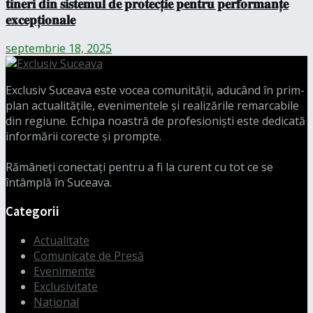
𝐭𝐢𝐧𝐞𝐫𝐢 𝐝𝐢𝐧 𝐬𝐢𝐬𝐭𝐞𝐦𝐮𝐥 𝐝𝐞 𝐩𝐫𝐨𝐭𝐞𝐜𝐭̦𝐢𝐞 𝐩𝐞𝐧𝐭𝐫𝐮 𝐩𝐞𝐫𝐟𝐨𝐫𝐦𝐚𝐧𝐭̦𝐞
𝐞𝐱𝐜𝐞𝐩𝐭̦𝐢𝐨𝐧𝐚𝐥𝐞
septembrie 18, 2025
Exclusiv Suceava este vocea comunității, aducând în prim-
plan actualitățile, evenimentele și realizările remarcabile
din regiune. Echipa noastră de profesioniști este dedicată
informării corecte și prompte.
Rămâneți conectați pentru a fi la curent cu tot ce se
întâmplă în Suceava.
Categorii
Actualitate
Comunicate de Presă
Evenimente
Exclusivitate
Național