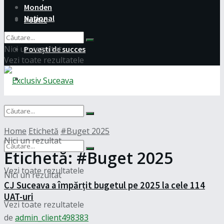
Monden
Național
Politic
Nici un rezultat
Povești de succes
Vezi toate rezultatele
Monden
Național
Home
Etichetă
#Buget 2025
Nici un rezultat
Etichetă:
#Buget 2025
Vezi toate rezultatele
Nici un rezultat
CJ Suceava a împărțit bugetul pe 2025 la cele 114
UAT-uri
Vezi toate rezultatele
de
admin_client498383