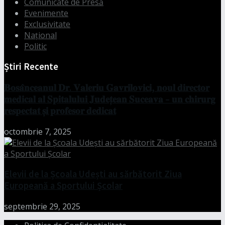
Comunicate de Presă
Evenimente
Exclusivitate
Național
Politic
Știri Recente
𝐁𝐨𝐬𝐚̂𝐧𝐜𝐞𝐚𝐧𝐮𝐥 𝐃𝐫. 𝐕𝐚𝐥𝐞𝐫𝐢𝐮 𝐆𝐚𝐯𝐫𝐢𝐥𝐨𝐯𝐢𝐜𝐢, 𝐧𝐨𝐮𝐥 𝐝𝐢𝐫𝐞𝐜𝐭𝐨𝐫
𝐦𝐞𝐝𝐢𝐜𝐚𝐥 𝐚𝐥 𝐒𝐩𝐢𝐭𝐚𝐥𝐮𝐥𝐮𝐢 𝐉𝐮𝐝𝐞𝐭̦𝐞𝐚𝐧 𝐒𝐮𝐜𝐞𝐚𝐯𝐚 – 𝐮𝐧 𝐜𝐡𝐢𝐫𝐮𝐫𝐠
𝐫𝐞𝐬𝐩𝐞𝐜𝐭𝐚𝐭 𝐬̦𝐢 𝐩𝐫𝐨𝐟𝐞𝐬𝐨𝐫 𝐝𝐞𝐝𝐢𝐜𝐚𝐭
octombrie 7, 2025
Elevii de la Școala Udești au sărbătorit Ziua
Europeană a Sportului Școlar
septembrie 29, 2025