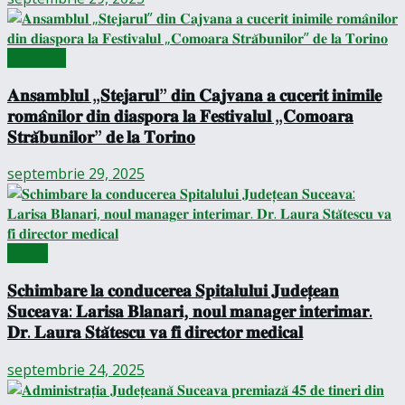
Național
𝐀𝐧𝐬𝐚𝐦𝐛𝐥𝐮𝐥 „𝐒𝐭𝐞𝐣𝐚𝐫𝐮𝐥” 𝐝𝐢𝐧 𝐂𝐚𝐣𝐯𝐚𝐧𝐚 𝐚 𝐜𝐮𝐜𝐞𝐫𝐢𝐭 𝐢𝐧𝐢𝐦𝐢𝐥𝐞
𝐫𝐨𝐦𝐚̂𝐧𝐢𝐥𝐨𝐫 𝐝𝐢𝐧 𝐝𝐢𝐚𝐬𝐩𝐨𝐫𝐚 𝐥𝐚 𝐅𝐞𝐬𝐭𝐢𝐯𝐚𝐥𝐮𝐥 „𝐂𝐨𝐦𝐨𝐚𝐫𝐚
𝐒𝐭𝐫𝐚̆𝐛𝐮𝐧𝐢𝐥𝐨𝐫” 𝐝𝐞 𝐥𝐚 𝐓𝐨𝐫𝐢𝐧𝐨
septembrie 29, 2025
Politic
𝐒𝐜𝐡𝐢𝐦𝐛𝐚𝐫𝐞 𝐥𝐚 𝐜𝐨𝐧𝐝𝐮𝐜𝐞𝐫𝐞𝐚 𝐒𝐩𝐢𝐭𝐚𝐥𝐮𝐥𝐮𝐢 𝐉𝐮𝐝𝐞𝐭̦𝐞𝐚𝐧
𝐒𝐮𝐜𝐞𝐚𝐯𝐚: 𝐋𝐚𝐫𝐢𝐬𝐚 𝐁𝐥𝐚𝐧𝐚𝐫𝐢, 𝐧𝐨𝐮𝐥 𝐦𝐚𝐧𝐚𝐠𝐞𝐫 𝐢𝐧𝐭𝐞𝐫𝐢𝐦𝐚𝐫.
𝐃𝐫. 𝐋𝐚𝐮𝐫𝐚 𝐒𝐭𝐚̆𝐭𝐞𝐬𝐜𝐮 𝐯𝐚 𝐟𝐢 𝐝𝐢𝐫𝐞𝐜𝐭𝐨𝐫 𝐦𝐞𝐝𝐢𝐜𝐚𝐥
septembrie 24, 2025