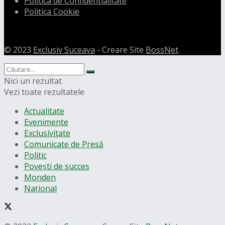
Politica de Confidentialitate
Politica Cookie
© 2023
Exclusiv Suceava
- Creare Site
BossNet
.
Nici un rezultat
Vezi toate rezultatele
Actualitate
Evenimente
Exclusivitate
Comunicate de Presă
Politic
Povești de succes
Monden
Național