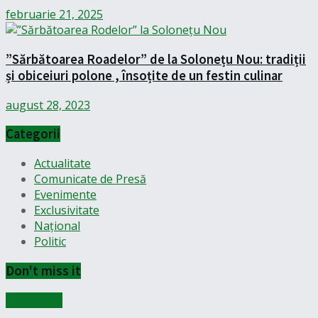
februarie 21, 2025
”Sărbătoarea Roadelor” de la Solonețu Nou: tradiții
și obiceiuri polone , însoțite de un festin culinar
august 28, 2023
Categorii
Actualitate
Comunicate de Presă
Evenimente
Exclusivitate
Național
Politic
Don't miss it
Actualitate