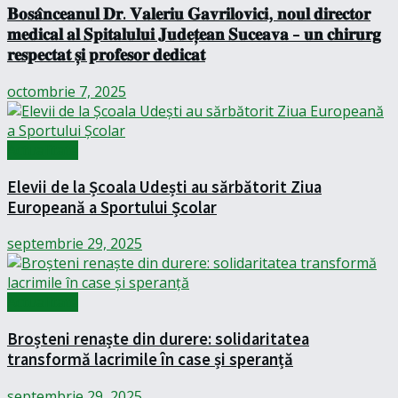
𝐁𝐨𝐬𝐚̂𝐧𝐜𝐞𝐚𝐧𝐮𝐥 𝐃𝐫. 𝐕𝐚𝐥𝐞𝐫𝐢𝐮 𝐆𝐚𝐯𝐫𝐢𝐥𝐨𝐯𝐢𝐜𝐢, 𝐧𝐨𝐮𝐥 𝐝𝐢𝐫𝐞𝐜𝐭𝐨𝐫
𝐦𝐞𝐝𝐢𝐜𝐚𝐥 𝐚𝐥 𝐒𝐩𝐢𝐭𝐚𝐥𝐮𝐥𝐮𝐢 𝐉𝐮𝐝𝐞𝐭̦𝐞𝐚𝐧 𝐒𝐮𝐜𝐞𝐚𝐯𝐚 – 𝐮𝐧 𝐜𝐡𝐢𝐫𝐮𝐫𝐠
𝐫𝐞𝐬𝐩𝐞𝐜𝐭𝐚𝐭 𝐬̦𝐢 𝐩𝐫𝐨𝐟𝐞𝐬𝐨𝐫 𝐝𝐞𝐝𝐢𝐜𝐚𝐭
octombrie 7, 2025
Actualitate
Elevii de la Școala Udești au sărbătorit Ziua
Europeană a Sportului Școlar
septembrie 29, 2025
Actualitate
Broșteni renaște din durere: solidaritatea
transformă lacrimile în case și speranță
septembrie 29, 2025