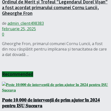
Ordinul de Merit și Trofeul ”Legendarul Dorel Vișan”
a fost acordat primarului comunei Cornu Luncii,
Gheorghe Fron
de
admin_client498383
februarie 25, 2025
0
Gheorghe Fron, primarul comunei Cornu Luncii, a fost
din nou răsplătit pentru implicarea și tenacitatea de care
a dat dovadă ...
Recommended
𝐏𝐞𝐬𝐭𝐞 𝟏𝟎.𝟎𝟎𝟎 𝐝𝐞 𝐢𝐧𝐭𝐞𝐫𝐯𝐞𝐧𝐭̦𝐢𝐢 𝐝𝐞 𝐩𝐫𝐢𝐦 𝐚𝐣𝐮𝐭𝐨𝐫 𝐢̂𝐧 𝟐𝟎𝟐𝟒
𝐩𝐞𝐧𝐭𝐫𝐮 𝐈𝐒𝐔 𝐒𝐮𝐜𝐞𝐚𝐯𝐚