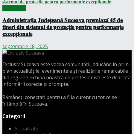
Actualitate
𝐀𝐝𝐦𝐢𝐧𝐢𝐬𝐭𝐫𝐚𝐭̦𝐢𝐚 𝐉𝐮𝐝𝐞𝐭̦𝐞𝐚𝐧𝐚̆ 𝐒𝐮𝐜𝐞𝐚𝐯𝐚 𝐩𝐫𝐞𝐦𝐢𝐚𝐳𝐚̆ 𝟒𝟓 𝐝𝐞
𝐭𝐢𝐧𝐞𝐫𝐢 𝐝𝐢𝐧 𝐬𝐢𝐬𝐭𝐞𝐦𝐮𝐥 𝐝𝐞 𝐩𝐫𝐨𝐭𝐞𝐜𝐭̦𝐢𝐞 𝐩𝐞𝐧𝐭𝐫𝐮 𝐩𝐞𝐫𝐟𝐨𝐫𝐦𝐚𝐧𝐭̦𝐞
𝐞𝐱𝐜𝐞𝐩𝐭̦𝐢𝐨𝐧𝐚𝐥𝐞
septembrie 18, 2025
Exclusiv Suceava este vocea comunității, aducând în prim-
plan actualitățile, evenimentele și realizările remarcabile
din regiune. Echipa noastră de profesioniști este dedicată
informării corecte și prompte.
Rămâneți conectați pentru a fi la curent cu tot ce se
întâmplă în Suceava.
Categorii
Actualitate