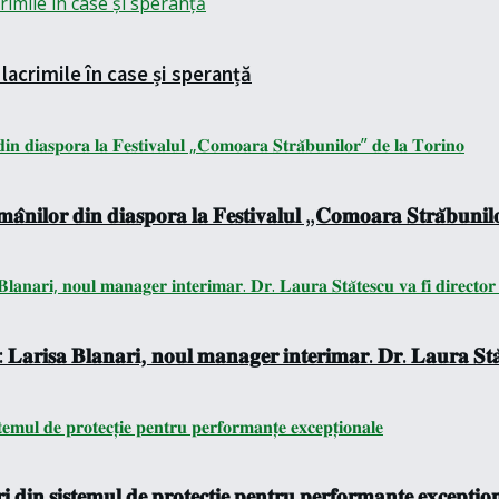
lacrimile în case și speranță
𝐚̂𝐧𝐢𝐥𝐨𝐫 𝐝𝐢𝐧 𝐝𝐢𝐚𝐬𝐩𝐨𝐫𝐚 𝐥𝐚 𝐅𝐞𝐬𝐭𝐢𝐯𝐚𝐥𝐮𝐥 „𝐂𝐨𝐦𝐨𝐚𝐫𝐚 𝐒𝐭𝐫𝐚̆𝐛𝐮𝐧𝐢𝐥
 𝐋𝐚𝐫𝐢𝐬𝐚 𝐁𝐥𝐚𝐧𝐚𝐫𝐢, 𝐧𝐨𝐮𝐥 𝐦𝐚𝐧𝐚𝐠𝐞𝐫 𝐢𝐧𝐭𝐞𝐫𝐢𝐦𝐚𝐫. 𝐃𝐫. 𝐋𝐚𝐮𝐫𝐚 𝐒𝐭𝐚̆𝐭
 𝐝𝐢𝐧 𝐬𝐢𝐬𝐭𝐞𝐦𝐮𝐥 𝐝𝐞 𝐩𝐫𝐨𝐭𝐞𝐜𝐭̦𝐢𝐞 𝐩𝐞𝐧𝐭𝐫𝐮 𝐩𝐞𝐫𝐟𝐨𝐫𝐦𝐚𝐧𝐭̦𝐞 𝐞𝐱𝐜𝐞𝐩𝐭̦𝐢𝐨