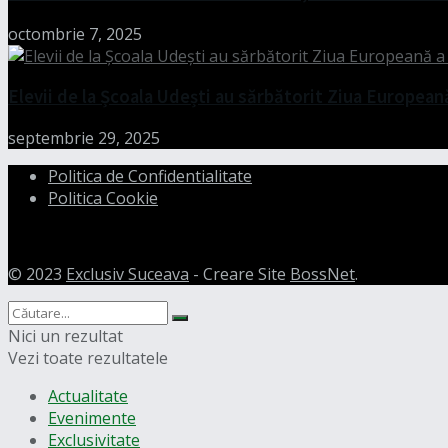
octombrie 7, 2025
Elevii de la Școala Udești au sărbătorit Ziua European
septembrie 29, 2025
Politica de Confidentialitate
Politica Cookie
© 2023
Exclusiv Suceava
- Creare Site
BossNet
.
Nici un rezultat
Vezi toate rezultatele
Actualitate
Evenimente
Exclusivitate