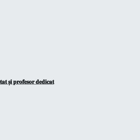
𝐭 𝐬̦𝐢 𝐩𝐫𝐨𝐟𝐞𝐬𝐨𝐫 𝐝𝐞𝐝𝐢𝐜𝐚𝐭