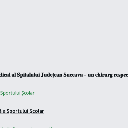
𝐜𝐚𝐥 𝐚𝐥 𝐒𝐩𝐢𝐭𝐚𝐥𝐮𝐥𝐮𝐢 𝐉𝐮𝐝𝐞𝐭̦𝐞𝐚𝐧 𝐒𝐮𝐜𝐞𝐚𝐯𝐚 – 𝐮𝐧 𝐜𝐡𝐢𝐫𝐮𝐫𝐠 𝐫𝐞𝐬𝐩𝐞𝐜𝐭
ă a Sportului Școlar