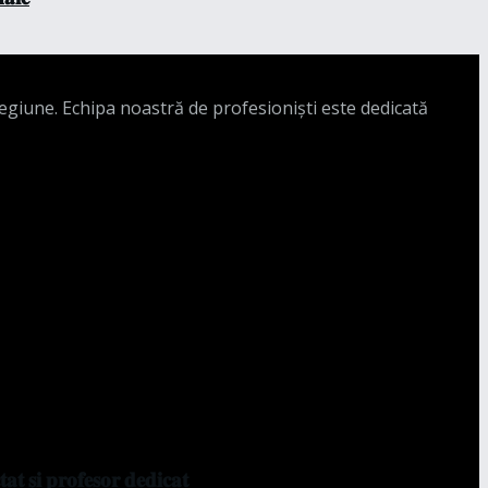
regiune. Echipa noastră de profesioniști este dedicată
𝐭 𝐬̦𝐢 𝐩𝐫𝐨𝐟𝐞𝐬𝐨𝐫 𝐝𝐞𝐝𝐢𝐜𝐚𝐭