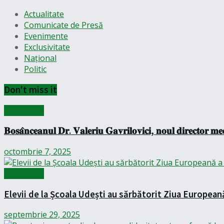
Actualitate
Comunicate de Presă
Evenimente
Exclusivitate
Național
Politic
Don't miss it
Actualitate
𝐁𝐨𝐬𝐚̂𝐧𝐜𝐞𝐚𝐧𝐮𝐥 𝐃𝐫. 𝐕𝐚𝐥𝐞𝐫𝐢𝐮 𝐆𝐚𝐯𝐫𝐢𝐥𝐨𝐯𝐢𝐜𝐢, 𝐧𝐨𝐮𝐥 𝐝𝐢𝐫𝐞𝐜𝐭𝐨𝐫 𝐦𝐞𝐝
octombrie 7, 2025
Actualitate
Elevii de la Școala Udești au sărbătorit Ziua European
septembrie 29, 2025