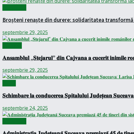
Actualitate
Broșteni renaște din durere: solidaritatea transformă 
septembrie 29, 2025
Național
𝐀𝐧𝐬𝐚𝐦𝐛𝐥𝐮𝐥 „𝐒𝐭𝐞𝐣𝐚𝐫𝐮𝐥” 𝐝𝐢𝐧 𝐂𝐚𝐣𝐯𝐚𝐧𝐚 𝐚 𝐜𝐮𝐜𝐞𝐫𝐢𝐭 𝐢𝐧𝐢𝐦𝐢𝐥𝐞 𝐫𝐨
septembrie 29, 2025
Politic
𝐒𝐜𝐡𝐢𝐦𝐛𝐚𝐫𝐞 𝐥𝐚 𝐜𝐨𝐧𝐝𝐮𝐜𝐞𝐫𝐞𝐚 𝐒𝐩𝐢𝐭𝐚𝐥𝐮𝐥𝐮𝐢 𝐉𝐮𝐝𝐞𝐭̦𝐞𝐚𝐧 𝐒𝐮𝐜𝐞𝐚𝐯𝐚:
septembrie 24, 2025
Actualitate
𝐀𝐝𝐦𝐢𝐧𝐢𝐬𝐭𝐫𝐚𝐭̦𝐢𝐚 𝐉𝐮𝐝𝐞𝐭̦𝐞𝐚𝐧𝐚̆ 𝐒𝐮𝐜𝐞𝐚𝐯𝐚 𝐩𝐫𝐞𝐦𝐢𝐚𝐳𝐚̆ 𝟒𝟓 𝐝𝐞 𝐭𝐢𝐧𝐞𝐫