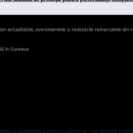
n actualitățile, evenimentele și realizările remarcabile din 
lă în Suceava.
𝐜𝐚𝐥 𝐚𝐥 𝐒𝐩𝐢𝐭𝐚𝐥𝐮𝐥𝐮𝐢 𝐉𝐮𝐝𝐞𝐭̦𝐞𝐚𝐧 𝐒𝐮𝐜𝐞𝐚𝐯𝐚 – 𝐮𝐧 𝐜𝐡𝐢𝐫𝐮𝐫𝐠 𝐫𝐞𝐬𝐩𝐞𝐜𝐭