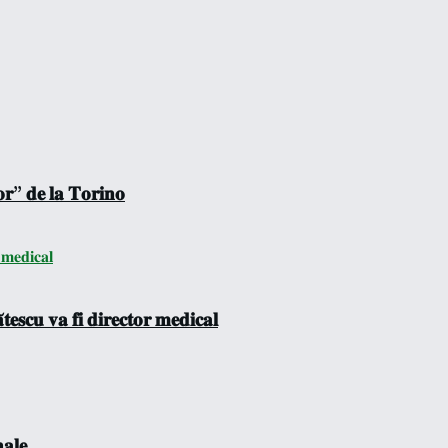
𝐨𝐫” 𝐝𝐞 𝐥𝐚 𝐓𝐨𝐫𝐢𝐧𝐨
𝐞𝐬𝐜𝐮 𝐯𝐚 𝐟𝐢 𝐝𝐢𝐫𝐞𝐜𝐭𝐨𝐫 𝐦𝐞𝐝𝐢𝐜𝐚𝐥
𝐚𝐥𝐞