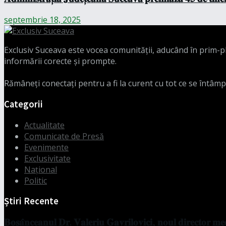
septembrie 18, 2025
Exclusiv Suceava este vocea comunității, aducând în prim-pla
informării corecte și prompte.
Rămâneți conectați pentru a fi la curent cu tot ce se întâmp
Categorii
Actualitate
Comunicate de Presă
Evenimente
Exclusivitate
Național
Politic
Știri Recente
𝐁𝐨𝐬𝐚̂𝐧𝐜𝐞𝐚𝐧𝐮𝐥 𝐃𝐫. 𝐕𝐚𝐥𝐞𝐫𝐢𝐮 𝐆𝐚𝐯𝐫𝐢𝐥𝐨𝐯𝐢𝐜𝐢, 𝐧𝐨𝐮𝐥 𝐝𝐢𝐫𝐞𝐜𝐭𝐨𝐫 𝐦𝐞𝐝