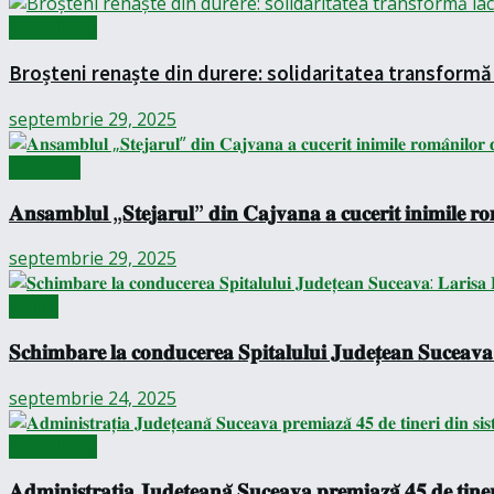
Actualitate
Broșteni renaște din durere: solidaritatea transformă 
septembrie 29, 2025
Național
𝐀𝐧𝐬𝐚𝐦𝐛𝐥𝐮𝐥 „𝐒𝐭𝐞𝐣𝐚𝐫𝐮𝐥” 𝐝𝐢𝐧 𝐂𝐚𝐣𝐯𝐚𝐧𝐚 𝐚 𝐜𝐮𝐜𝐞𝐫𝐢𝐭 𝐢𝐧𝐢𝐦𝐢𝐥𝐞 𝐫𝐨
septembrie 29, 2025
Politic
𝐒𝐜𝐡𝐢𝐦𝐛𝐚𝐫𝐞 𝐥𝐚 𝐜𝐨𝐧𝐝𝐮𝐜𝐞𝐫𝐞𝐚 𝐒𝐩𝐢𝐭𝐚𝐥𝐮𝐥𝐮𝐢 𝐉𝐮𝐝𝐞𝐭̦𝐞𝐚𝐧 𝐒𝐮𝐜𝐞𝐚𝐯𝐚:
septembrie 24, 2025
Actualitate
𝐀𝐝𝐦𝐢𝐧𝐢𝐬𝐭𝐫𝐚𝐭̦𝐢𝐚 𝐉𝐮𝐝𝐞𝐭̦𝐞𝐚𝐧𝐚̆ 𝐒𝐮𝐜𝐞𝐚𝐯𝐚 𝐩𝐫𝐞𝐦𝐢𝐚𝐳𝐚̆ 𝟒𝟓 𝐝𝐞 𝐭𝐢𝐧𝐞𝐫