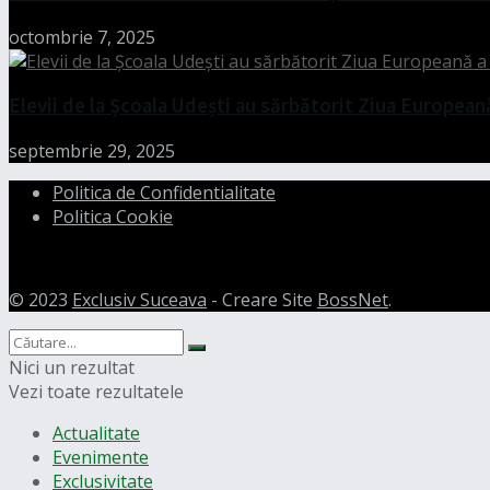
octombrie 7, 2025
Elevii de la Școala Udești au sărbătorit Ziua European
septembrie 29, 2025
Politica de Confidentialitate
Politica Cookie
© 2023
Exclusiv Suceava
- Creare Site
BossNet
.
Nici un rezultat
Vezi toate rezultatele
Actualitate
Evenimente
Exclusivitate