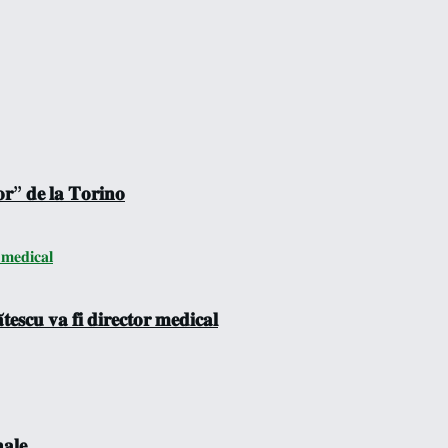
𝐨𝐫” 𝐝𝐞 𝐥𝐚 𝐓𝐨𝐫𝐢𝐧𝐨
𝐞𝐬𝐜𝐮 𝐯𝐚 𝐟𝐢 𝐝𝐢𝐫𝐞𝐜𝐭𝐨𝐫 𝐦𝐞𝐝𝐢𝐜𝐚𝐥
𝐚𝐥𝐞