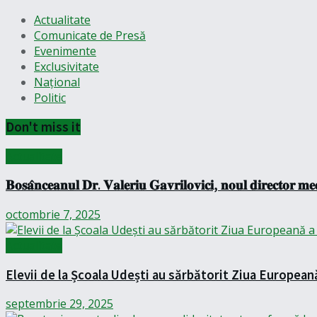
Actualitate
Comunicate de Presă
Evenimente
Exclusivitate
Național
Politic
Don't miss it
Actualitate
𝐁𝐨𝐬𝐚̂𝐧𝐜𝐞𝐚𝐧𝐮𝐥 𝐃𝐫. 𝐕𝐚𝐥𝐞𝐫𝐢𝐮 𝐆𝐚𝐯𝐫𝐢𝐥𝐨𝐯𝐢𝐜𝐢, 𝐧𝐨𝐮𝐥 𝐝𝐢𝐫𝐞𝐜𝐭𝐨𝐫 𝐦𝐞𝐝
octombrie 7, 2025
Actualitate
Elevii de la Școala Udești au sărbătorit Ziua European
septembrie 29, 2025