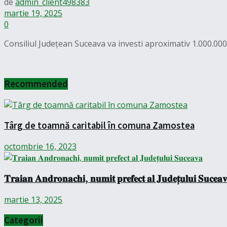
de
admin_client498383
martie 19, 2025
0
Consiliul Județean Suceava va investi aproximativ 1.000.000
Recommended
Târg de toamnă caritabil în comuna Zamostea
octombrie 16, 2023
𝐓𝐫𝐚𝐢𝐚𝐧 𝐀𝐧𝐝𝐫𝐨𝐧𝐚𝐜𝐡𝐢, 𝐧𝐮𝐦𝐢𝐭 𝐩𝐫𝐞𝐟𝐞𝐜𝐭 𝐚𝐥 𝐉𝐮𝐝𝐞𝐭̦𝐮𝐥𝐮𝐢 𝐒𝐮𝐜𝐞𝐚
martie 13, 2025
Categorii