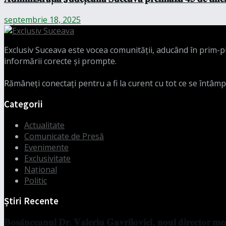
septembrie 18, 2025
Exclusiv Suceava este vocea comunității, aducând în prim-pla
informării corecte și prompte.
Rămâneți conectați pentru a fi la curent cu tot ce se întâmp
Categorii
Actualitate
Comunicate de Presă
Evenimente
Exclusivitate
Național
Politic
Știri Recente
𝐁𝐨𝐬𝐚̂𝐧𝐜𝐞𝐚𝐧𝐮𝐥 𝐃𝐫. 𝐕𝐚𝐥𝐞𝐫𝐢𝐮 𝐆𝐚𝐯𝐫𝐢𝐥𝐨𝐯𝐢𝐜𝐢, 𝐧𝐨𝐮𝐥 𝐝𝐢𝐫𝐞𝐜𝐭𝐨𝐫 𝐦𝐞𝐝