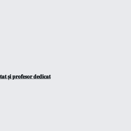
𝐭 𝐬̦𝐢 𝐩𝐫𝐨𝐟𝐞𝐬𝐨𝐫 𝐝𝐞𝐝𝐢𝐜𝐚𝐭