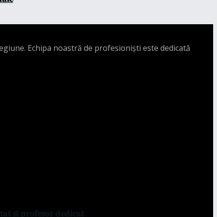
regiune. Echipa noastră de profesioniști este dedicată
𝐭 𝐬̦𝐢 𝐩𝐫𝐨𝐟𝐞𝐬𝐨𝐫 𝐝𝐞𝐝𝐢𝐜𝐚𝐭