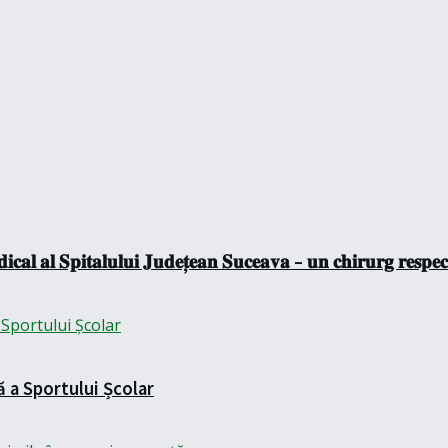
𝐜𝐚𝐥 𝐚𝐥 𝐒𝐩𝐢𝐭𝐚𝐥𝐮𝐥𝐮𝐢 𝐉𝐮𝐝𝐞𝐭̦𝐞𝐚𝐧 𝐒𝐮𝐜𝐞𝐚𝐯𝐚 – 𝐮𝐧 𝐜𝐡𝐢𝐫𝐮𝐫𝐠 𝐫𝐞𝐬𝐩𝐞𝐜𝐭
ă a Sportului Școlar