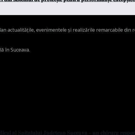
n actualitățile, evenimentele și realizările remarcabile din 
lă în Suceava.
𝐜𝐚𝐥 𝐚𝐥 𝐒𝐩𝐢𝐭𝐚𝐥𝐮𝐥𝐮𝐢 𝐉𝐮𝐝𝐞𝐭̦𝐞𝐚𝐧 𝐒𝐮𝐜𝐞𝐚𝐯𝐚 – 𝐮𝐧 𝐜𝐡𝐢𝐫𝐮𝐫𝐠 𝐫𝐞𝐬𝐩𝐞𝐜𝐭