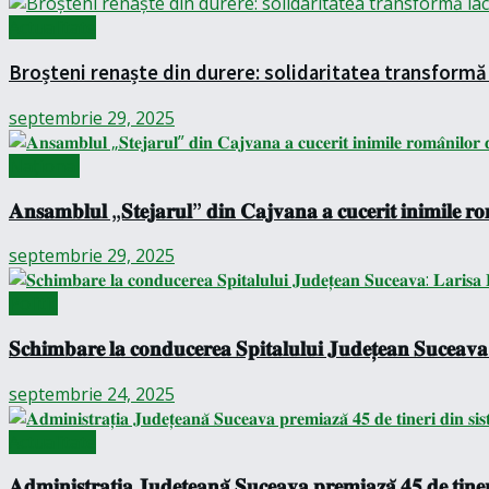
Actualitate
Broșteni renaște din durere: solidaritatea transformă 
septembrie 29, 2025
Național
𝐀𝐧𝐬𝐚𝐦𝐛𝐥𝐮𝐥 „𝐒𝐭𝐞𝐣𝐚𝐫𝐮𝐥” 𝐝𝐢𝐧 𝐂𝐚𝐣𝐯𝐚𝐧𝐚 𝐚 𝐜𝐮𝐜𝐞𝐫𝐢𝐭 𝐢𝐧𝐢𝐦𝐢𝐥𝐞 𝐫𝐨
septembrie 29, 2025
Politic
𝐒𝐜𝐡𝐢𝐦𝐛𝐚𝐫𝐞 𝐥𝐚 𝐜𝐨𝐧𝐝𝐮𝐜𝐞𝐫𝐞𝐚 𝐒𝐩𝐢𝐭𝐚𝐥𝐮𝐥𝐮𝐢 𝐉𝐮𝐝𝐞𝐭̦𝐞𝐚𝐧 𝐒𝐮𝐜𝐞𝐚𝐯𝐚:
septembrie 24, 2025
Actualitate
𝐀𝐝𝐦𝐢𝐧𝐢𝐬𝐭𝐫𝐚𝐭̦𝐢𝐚 𝐉𝐮𝐝𝐞𝐭̦𝐞𝐚𝐧𝐚̆ 𝐒𝐮𝐜𝐞𝐚𝐯𝐚 𝐩𝐫𝐞𝐦𝐢𝐚𝐳𝐚̆ 𝟒𝟓 𝐝𝐞 𝐭𝐢𝐧𝐞𝐫