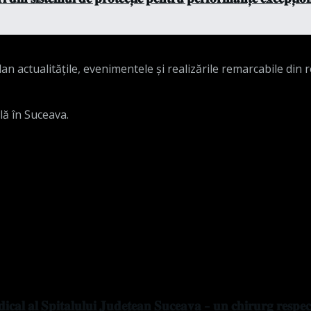
n actualitățile, evenimentele și realizările remarcabile din 
lă în Suceava.
𝐜𝐚𝐥 𝐚𝐥 𝐒𝐩𝐢𝐭𝐚𝐥𝐮𝐥𝐮𝐢 𝐉𝐮𝐝𝐞𝐭̦𝐞𝐚𝐧 𝐒𝐮𝐜𝐞𝐚𝐯𝐚 – 𝐮𝐧 𝐜𝐡𝐢𝐫𝐮𝐫𝐠 𝐫𝐞𝐬𝐩𝐞𝐜𝐭