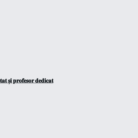
𝐭 𝐬̦𝐢 𝐩𝐫𝐨𝐟𝐞𝐬𝐨𝐫 𝐝𝐞𝐝𝐢𝐜𝐚𝐭