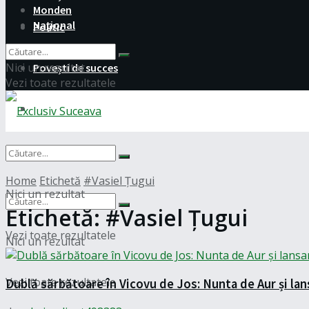
Monden
Național
Politic
Nici un rezultat
Povești de succes
Vezi toate rezultatele
Monden
Național
Home
Etichetă
#Vasiel Țugui
Nici un rezultat
Etichetă:
#Vasiel Țugui
Vezi toate rezultatele
Nici un rezultat
Vezi toate rezultatele
Dublă sărbătoare în Vicovu de Jos: Nunta de Aur și lan