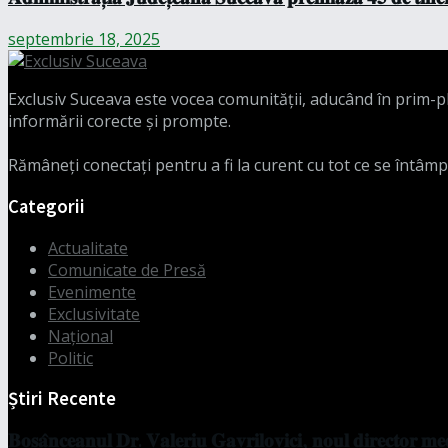
septembrie 18, 2025
Exclusiv Suceava este vocea comunității, aducând în prim-pla
informării corecte și prompte.
Rămâneți conectați pentru a fi la curent cu tot ce se întâmp
Categorii
Actualitate
Comunicate de Presă
Evenimente
Exclusivitate
Național
Politic
Știri Recente
𝐁𝐨𝐬𝐚̂𝐧𝐜𝐞𝐚𝐧𝐮𝐥 𝐃𝐫. 𝐕𝐚𝐥𝐞𝐫𝐢𝐮 𝐆𝐚𝐯𝐫𝐢𝐥𝐨𝐯𝐢𝐜𝐢, 𝐧𝐨𝐮𝐥 𝐝𝐢𝐫𝐞𝐜𝐭𝐨𝐫 𝐦𝐞𝐝