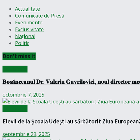
Actualitate
Comunicate de Presă
Evenimente
Exclusivitate
Național
Politic
Don't miss it
Actualitate
𝐁𝐨𝐬𝐚̂𝐧𝐜𝐞𝐚𝐧𝐮𝐥 𝐃𝐫. 𝐕𝐚𝐥𝐞𝐫𝐢𝐮 𝐆𝐚𝐯𝐫𝐢𝐥𝐨𝐯𝐢𝐜𝐢, 𝐧𝐨𝐮𝐥 𝐝𝐢𝐫𝐞𝐜𝐭𝐨𝐫 𝐦𝐞𝐝
octombrie 7, 2025
Actualitate
Elevii de la Școala Udești au sărbătorit Ziua European
septembrie 29, 2025