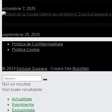
octombrie 7, 2025
Elevii de la Școala Udești au sărbătorit Ziua European
septembrie 29, 2025
Politica de Confidentialitate
Politica Cookie
© 2023
Exclusiv Suceava
- Creare Site
BossNet
.
Nici un rezultat
Vezi toate rezultatele
Actualitate
Evenimente
Exclusivitate