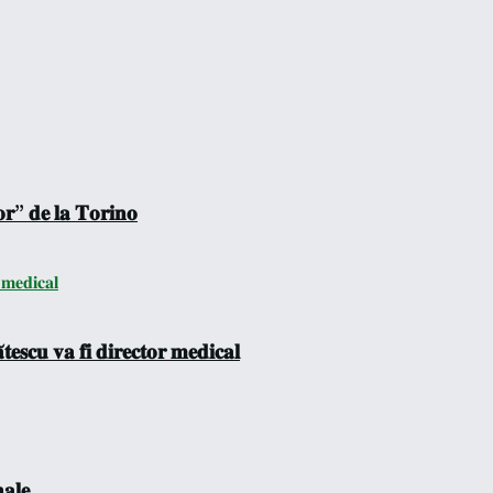
𝐨𝐫” 𝐝𝐞 𝐥𝐚 𝐓𝐨𝐫𝐢𝐧𝐨
𝐞𝐬𝐜𝐮 𝐯𝐚 𝐟𝐢 𝐝𝐢𝐫𝐞𝐜𝐭𝐨𝐫 𝐦𝐞𝐝𝐢𝐜𝐚𝐥
𝐚𝐥𝐞