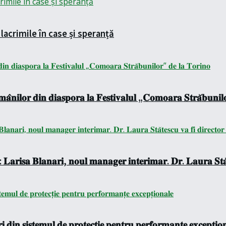
lacrimile în case și speranță
𝐚̂𝐧𝐢𝐥𝐨𝐫 𝐝𝐢𝐧 𝐝𝐢𝐚𝐬𝐩𝐨𝐫𝐚 𝐥𝐚 𝐅𝐞𝐬𝐭𝐢𝐯𝐚𝐥𝐮𝐥 „𝐂𝐨𝐦𝐨𝐚𝐫𝐚 𝐒𝐭𝐫𝐚̆𝐛𝐮𝐧𝐢𝐥
 𝐋𝐚𝐫𝐢𝐬𝐚 𝐁𝐥𝐚𝐧𝐚𝐫𝐢, 𝐧𝐨𝐮𝐥 𝐦𝐚𝐧𝐚𝐠𝐞𝐫 𝐢𝐧𝐭𝐞𝐫𝐢𝐦𝐚𝐫. 𝐃𝐫. 𝐋𝐚𝐮𝐫𝐚 𝐒𝐭𝐚̆𝐭
 𝐝𝐢𝐧 𝐬𝐢𝐬𝐭𝐞𝐦𝐮𝐥 𝐝𝐞 𝐩𝐫𝐨𝐭𝐞𝐜𝐭̦𝐢𝐞 𝐩𝐞𝐧𝐭𝐫𝐮 𝐩𝐞𝐫𝐟𝐨𝐫𝐦𝐚𝐧𝐭̦𝐞 𝐞𝐱𝐜𝐞𝐩𝐭̦𝐢𝐨