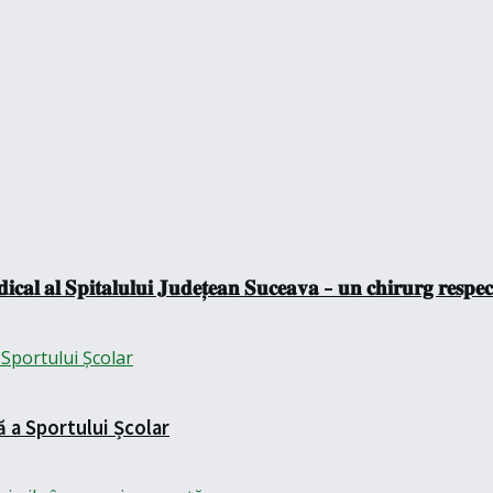
𝐜𝐚𝐥 𝐚𝐥 𝐒𝐩𝐢𝐭𝐚𝐥𝐮𝐥𝐮𝐢 𝐉𝐮𝐝𝐞𝐭̦𝐞𝐚𝐧 𝐒𝐮𝐜𝐞𝐚𝐯𝐚 – 𝐮𝐧 𝐜𝐡𝐢𝐫𝐮𝐫𝐠 𝐫𝐞𝐬𝐩𝐞𝐜𝐭
ă a Sportului Școlar