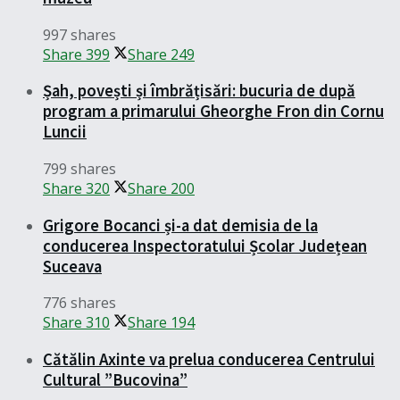
997 shares
Share
399
Share
249
Șah, povești și îmbrățisări: bucuria de după
program a primarului Gheorghe Fron din Cornu
Luncii
799 shares
Share
320
Share
200
Grigore Bocanci și-a dat demisia de la
conducerea Inspectoratului Școlar Județean
Suceava
776 shares
Share
310
Share
194
Cătălin Axinte va prelua conducerea Centrului
Cultural ”Bucovina”