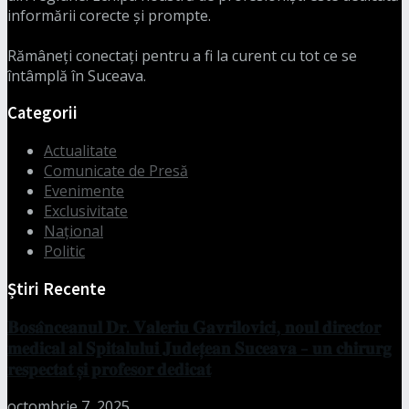
informării corecte și prompte.
Rămâneți conectați pentru a fi la curent cu tot ce se
întâmplă în Suceava.
Categorii
Actualitate
Comunicate de Presă
Evenimente
Exclusivitate
Național
Politic
Știri Recente
𝐁𝐨𝐬𝐚̂𝐧𝐜𝐞𝐚𝐧𝐮𝐥 𝐃𝐫. 𝐕𝐚𝐥𝐞𝐫𝐢𝐮 𝐆𝐚𝐯𝐫𝐢𝐥𝐨𝐯𝐢𝐜𝐢, 𝐧𝐨𝐮𝐥 𝐝𝐢𝐫𝐞𝐜𝐭𝐨𝐫
𝐦𝐞𝐝𝐢𝐜𝐚𝐥 𝐚𝐥 𝐒𝐩𝐢𝐭𝐚𝐥𝐮𝐥𝐮𝐢 𝐉𝐮𝐝𝐞𝐭̦𝐞𝐚𝐧 𝐒𝐮𝐜𝐞𝐚𝐯𝐚 – 𝐮𝐧 𝐜𝐡𝐢𝐫𝐮𝐫𝐠
𝐫𝐞𝐬𝐩𝐞𝐜𝐭𝐚𝐭 𝐬̦𝐢 𝐩𝐫𝐨𝐟𝐞𝐬𝐨𝐫 𝐝𝐞𝐝𝐢𝐜𝐚𝐭
octombrie 7, 2025