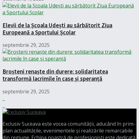
Elevii de la Școala Udești au sărbătorit Ziua
Europeană a Sportului Școlar
septembrie 29, 2025
Broșteni renaște din durere: solidaritatea
transformă lacrimile în case și speranță
septembrie 29, 2025
Exclusiv Suceava este vocea comunității, aducând în prim-
plan actualitățile, evenimentele și realizările remarcabile
din regiune. Echipa noastră de profesioniști este dedicată