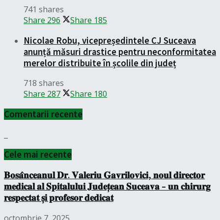
741 shares
Share
296
Share
185
Nicolae Robu, vicepreședintele CJ Suceava
anunță măsuri drastice pentru neconformitatea
merelor distribuite în școlile din județ
718 shares
Share
287
Share
180
Comentarii recente
Cele mai recente
𝐁𝐨𝐬𝐚̂𝐧𝐜𝐞𝐚𝐧𝐮𝐥 𝐃𝐫. 𝐕𝐚𝐥𝐞𝐫𝐢𝐮 𝐆𝐚𝐯𝐫𝐢𝐥𝐨𝐯𝐢𝐜𝐢, 𝐧𝐨𝐮𝐥 𝐝𝐢𝐫𝐞𝐜𝐭𝐨𝐫
𝐦𝐞𝐝𝐢𝐜𝐚𝐥 𝐚𝐥 𝐒𝐩𝐢𝐭𝐚𝐥𝐮𝐥𝐮𝐢 𝐉𝐮𝐝𝐞𝐭̦𝐞𝐚𝐧 𝐒𝐮𝐜𝐞𝐚𝐯𝐚 – 𝐮𝐧 𝐜𝐡𝐢𝐫𝐮𝐫𝐠
𝐫𝐞𝐬𝐩𝐞𝐜𝐭𝐚𝐭 𝐬̦𝐢 𝐩𝐫𝐨𝐟𝐞𝐬𝐨𝐫 𝐝𝐞𝐝𝐢𝐜𝐚𝐭
octombrie 7, 2025