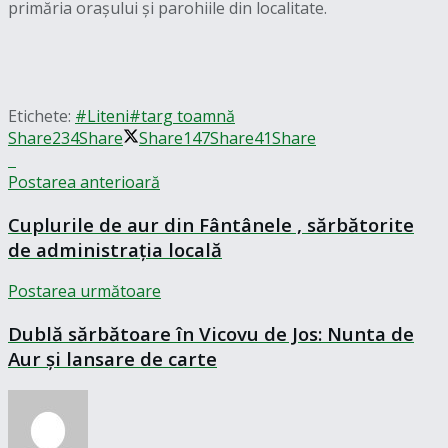
primăria orașului și parohiile din localitate.
Etichete:
#Liteni
#targ toamnă
Share
234
Share
Share
147
Share
41
Share
Postarea anterioară
Cuplurile de aur din Fântânele , sărbătorite
de administrația locală
Postarea următoare
Dublă sărbătoare în Vicovu de Jos: Nunta de
Aur și lansare de carte