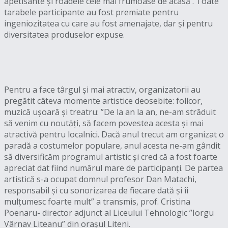
apetisante și roadele cele mai frumoase de acasă . Toate
tarabele participante au fost premiate pentru
ingeniozitatea cu care au fost amenajate, dar și pentru
diversitatea produselor expuse.
Pentru a face târgul și mai atractiv, organizatorii au
pregătit câteva momente artistice deosebite: follcor,
muzică ușoară și treatru: ”De la an la an, ne-am străduit
să venim cu noutăți, să facem povestea acesta și mai
atractivă pentru localnici. Dacă anul trecut am organizat o
paradă a costumelor populare, anul acesta ne-am gândit
să diversificăm programul artistic și cred că a fost foarte
apreciat dat fiind numărul mare de participanți. De partea
artistică s-a ocupat domnul profesor Dan Matachi,
responsabil și cu sonorizarea de fiecare dată și îi
mulțumesc foarte mult” a transmis, prof. Cristina
Poenaru- director adjunct al Liceului Tehnologic ”Iorgu
Vârnav Liteanu” din orașul Liteni.