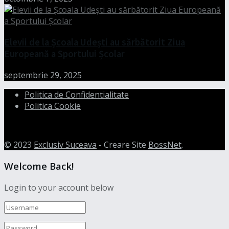
Elevii de la Școala Udești au sărbătorit Ziua
Europeană a Sportului Școlar
septembrie 29, 2025
Politica de Confidentialitate
Politica Cookie
© 2023
Exclusiv Suceava
- Creare Site
BossNet
.
Welcome Back!
Login to your account below