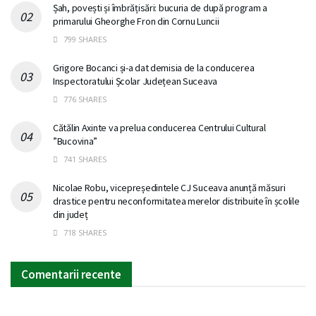
Șah, povești și îmbrățisări: bucuria de după program a
primarului Gheorghe Fron din Cornu Luncii
799 SHARES
Grigore Bocanci și-a dat demisia de la conducerea
Inspectoratului Școlar Județean Suceava
776 SHARES
Cătălin Axinte va prelua conducerea Centrului Cultural
”Bucovina”
741 SHARES
Nicolae Robu, vicepreședintele CJ Suceava anunță măsuri
drastice pentru neconformitatea merelor distribuite în școlile
din județ
718 SHARES
Comentarii recente