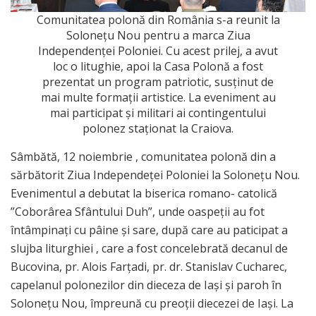
Comunitatea polonă din România s-a reunit la
Solonețu Nou pentru a marca Ziua
Independenței Poloniei. Cu acest prilej, a avut
loc o litughie, apoi la Casa Polonă a fost
prezentat un program patriotic, susținut de
mai multe formații artistice. La eveniment au
mai participat și militari ai contingentului
polonez staționat la Craiova.
Sâmbătă, 12 noiembrie , comunitatea polonă din a
sărbătorit Ziua Independeței Poloniei la Solonețu Nou.
Evenimentul a debutat la biserica romano- catolică
”Coborârea Sfântului Duh”, unde oaspeții au fot
întâmpinați cu pâine și sare, după care au paticipat a
slujba liturghiei , care a fost concelebrată decanul de
Bucovina, pr. Alois Farțadi, pr. dr. Stanislav Cucharec,
capelanul polonezilor din dieceza de Iași și paroh în
Solonețu Nou, împreună cu preoții diecezei de Iași. La