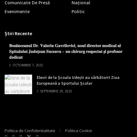
Comunicate De Presă
Național
Evenimente
Politic
Știri Recente
𝐁𝐨𝐬𝐚̂𝐧𝐜𝐞𝐚𝐧𝐮𝐥 𝐃𝐫. 𝐕𝐚𝐥𝐞𝐫𝐢𝐮 𝐆𝐚𝐯𝐫𝐢𝐥𝐨𝐯𝐢𝐜𝐢, 𝐧𝐨𝐮𝐥 𝐝𝐢𝐫𝐞𝐜𝐭𝐨𝐫 𝐦𝐞𝐝𝐢𝐜𝐚𝐥 𝐚𝐥
𝐒𝐩𝐢𝐭𝐚𝐥𝐮𝐥𝐮𝐢 𝐉𝐮𝐝𝐞𝐭̦𝐞𝐚𝐧 𝐒𝐮𝐜𝐞𝐚𝐯𝐚 – 𝐮𝐧 𝐜𝐡𝐢𝐫𝐮𝐫𝐠 𝐫𝐞𝐬𝐩𝐞𝐜𝐭𝐚𝐭 𝐬̦𝐢 𝐩𝐫𝐨𝐟𝐞𝐬𝐨𝐫
𝐝𝐞𝐝𝐢𝐜𝐚𝐭
OCTOMBRIE 7, 2025
Elevii de la Școala Udești au sărbătorit Ziua
Europeană a Sportului Școlar
SEPTEMBRIE 29, 2025
Politica de Confidentialitate
Politica Cookie