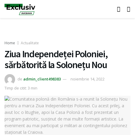
Home
Actualitate
Ziua Independeței Poloniei,
sărbătorită la Solonețu Nou
de
admin_client498383
noiembrie 14, 2022
Timp de citit: 3 min