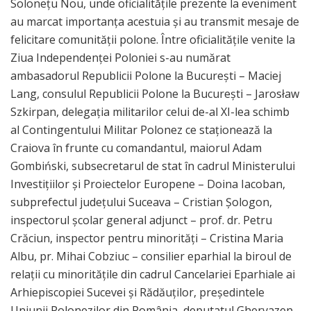
Solonețu Nou, unde oficialitățile prezente la eveniment
au marcat importanța acestuia și au transmit mesaje de
felicitare comunității polone. Între oficialitățile venite la
Ziua Independenței Poloniei s-au numărat
ambasadorul Republicii Polone la București – Maciej
Lang, consulul Republicii Polone la București – Jarosław
Szkirpan, delegația militarilor celui de-al XI-lea schimb
al Contingentului Militar Polonez ce staționează la
Craiova în frunte cu comandantul, maiorul Adam
Gombiński, subsecretarul de stat în cadrul Ministerului
Investițiilor și Proiectelor Europene – Doina Iacoban,
subprefectul județului Suceava – Cristian Șologon,
inspectorul școlar general adjunct – prof. dr. Petru
Crăciun, inspector pentru minorități – Cristina Maria
Albu, pr. Mihai Cobziuc – consilier eparhial la biroul de
relații cu minoritățile din cadrul Cancelariei Eparhiale ai
Arhiepiscopiei Sucevei și Rădăuților, președintele
Uniunii Polonezilor din România, deputatul Ghervazen