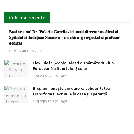
Cele mai recente
𝐁𝐨𝐬𝐚̂𝐧𝐜𝐞𝐚𝐧𝐮𝐥 𝐃𝐫. 𝐕𝐚𝐥𝐞𝐫𝐢𝐮 𝐆𝐚𝐯𝐫𝐢𝐥𝐨𝐯𝐢𝐜𝐢, 𝐧𝐨𝐮𝐥 𝐝𝐢𝐫𝐞𝐜𝐭𝐨𝐫 𝐦𝐞𝐝𝐢𝐜𝐚𝐥 𝐚𝐥
𝐒𝐩𝐢𝐭𝐚𝐥𝐮𝐥𝐮𝐢 𝐉𝐮𝐝𝐞𝐭̦𝐞𝐚𝐧 𝐒𝐮𝐜𝐞𝐚𝐯𝐚 – 𝐮𝐧 𝐜𝐡𝐢𝐫𝐮𝐫𝐠 𝐫𝐞𝐬𝐩𝐞𝐜𝐭𝐚𝐭 𝐬̦𝐢 𝐩𝐫𝐨𝐟𝐞𝐬𝐨𝐫
𝐝𝐞𝐝𝐢𝐜𝐚𝐭
OCTOMBRIE 7, 2025
Elevii de la Școala Udești au sărbătorit Ziua
Europeană a Sportului Școlar
SEPTEMBRIE 29, 2025
Broșteni renaște din durere: solidaritatea
transformă lacrimile în case și speranță
SEPTEMBRIE 29, 2025