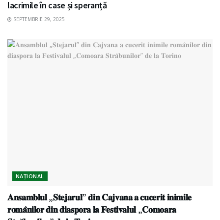
lacrimile în case și speranță
SEPTEMBRIE 29, 2025
NAȚIONAL
𝐀𝐧𝐬𝐚𝐦𝐛𝐥𝐮𝐥 „𝐒𝐭𝐞𝐣𝐚𝐫𝐮𝐥” 𝐝𝐢𝐧 𝐂𝐚𝐣𝐯𝐚𝐧𝐚 𝐚 𝐜𝐮𝐜𝐞𝐫𝐢𝐭 𝐢𝐧𝐢𝐦𝐢𝐥𝐞
𝐫𝐨𝐦𝐚̂𝐧𝐢𝐥𝐨𝐫 𝐝𝐢𝐧 𝐝𝐢𝐚𝐬𝐩𝐨𝐫𝐚 𝐥𝐚 𝐅𝐞𝐬𝐭𝐢𝐯𝐚𝐥𝐮𝐥 „𝐂𝐨𝐦𝐨𝐚𝐫𝐚