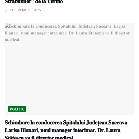
𝐒𝐭𝐫𝐚̆𝐛𝐮𝐧𝐢𝐥𝐨𝐫” 𝐝𝐞 𝐥𝐚 𝐓𝐨𝐫𝐢𝐧𝐨
SEPTEMBRIE 29, 2025
POLITIC
𝐒𝐜𝐡𝐢𝐦𝐛𝐚𝐫𝐞 𝐥𝐚 𝐜𝐨𝐧𝐝𝐮𝐜𝐞𝐫𝐞𝐚 𝐒𝐩𝐢𝐭𝐚𝐥𝐮𝐥𝐮𝐢 𝐉𝐮𝐝𝐞𝐭̦𝐞𝐚𝐧 𝐒𝐮𝐜𝐞𝐚𝐯𝐚:
𝐋𝐚𝐫𝐢𝐬𝐚 𝐁𝐥𝐚𝐧𝐚𝐫𝐢, 𝐧𝐨𝐮𝐥 𝐦𝐚𝐧𝐚𝐠𝐞𝐫 𝐢𝐧𝐭𝐞𝐫𝐢𝐦𝐚𝐫. 𝐃𝐫. 𝐋𝐚𝐮𝐫𝐚
𝐒𝐭𝐚̆𝐭𝐞𝐬𝐜𝐮 𝐯𝐚 𝐟𝐢 𝐝𝐢𝐫𝐞𝐜𝐭𝐨𝐫 𝐦𝐞𝐝𝐢𝐜𝐚𝐥