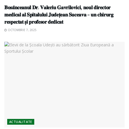
𝐁𝐨𝐬𝐚̂𝐧𝐜𝐞𝐚𝐧𝐮𝐥 𝐃𝐫. 𝐕𝐚𝐥𝐞𝐫𝐢𝐮 𝐆𝐚𝐯𝐫𝐢𝐥𝐨𝐯𝐢𝐜𝐢, 𝐧𝐨𝐮𝐥 𝐝𝐢𝐫𝐞𝐜𝐭𝐨𝐫
𝐦𝐞𝐝𝐢𝐜𝐚𝐥 𝐚𝐥 𝐒𝐩𝐢𝐭𝐚𝐥𝐮𝐥𝐮𝐢 𝐉𝐮𝐝𝐞𝐭̦𝐞𝐚𝐧 𝐒𝐮𝐜𝐞𝐚𝐯𝐚 – 𝐮𝐧 𝐜𝐡𝐢𝐫𝐮𝐫𝐠
𝐫𝐞𝐬𝐩𝐞𝐜𝐭𝐚𝐭 𝐬̦𝐢 𝐩𝐫𝐨𝐟𝐞𝐬𝐨𝐫 𝐝𝐞𝐝𝐢𝐜𝐚𝐭
OCTOMBRIE 7, 2025
ACTUALITATE