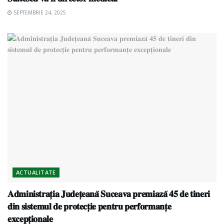
SEPTEMBRIE 24, 2025
ACTUALITATE
𝐀𝐝𝐦𝐢𝐧𝐢𝐬𝐭𝐫𝐚𝐭̦𝐢𝐚 𝐉𝐮𝐝𝐞𝐭̦𝐞𝐚𝐧𝐚̆ 𝐒𝐮𝐜𝐞𝐚𝐯𝐚 𝐩𝐫𝐞𝐦𝐢𝐚𝐳𝐚̆ 𝟒𝟓 𝐝𝐞 𝐭𝐢𝐧𝐞𝐫𝐢
𝐝𝐢𝐧 𝐬𝐢𝐬𝐭𝐞𝐦𝐮𝐥 𝐝𝐞 𝐩𝐫𝐨𝐭𝐞𝐜𝐭̦𝐢𝐞 𝐩𝐞𝐧𝐭𝐫𝐮 𝐩𝐞𝐫𝐟𝐨𝐫𝐦𝐚𝐧𝐭̦𝐞
𝐞𝐱𝐜𝐞𝐩𝐭̦𝐢𝐨𝐧𝐚𝐥𝐞