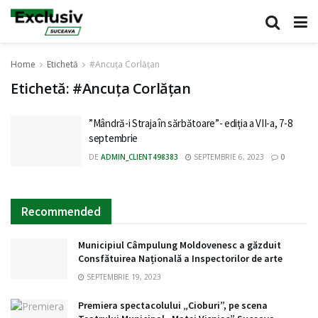
Home
Etichetă
#Ancuța Corlățan
Etichetă:
#Ancuța Corlățan
”Mândră-i Straja în sărbătoare”- ediția a VII-a, 7-8
septembrie
DE
ADMIN_CLIENT498383
SEPTEMBRIE 6, 2023
0
Recommended
Municipiul Câmpulung Moldovenesc a găzduit
Consfătuirea Națională a Inspectorilor de arte
SEPTEMBRIE 19, 2023
Premiera spectacolului „Cioburi”, pe scena