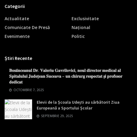
Categorii
Actualitate
Exclusivitate
Comunicate De Presă
Național
Evenimente
Politic
Știri Recente
𝐁𝐨𝐬𝐚̂𝐧𝐜𝐞𝐚𝐧𝐮𝐥 𝐃𝐫. 𝐕𝐚𝐥𝐞𝐫𝐢𝐮 𝐆𝐚𝐯𝐫𝐢𝐥𝐨𝐯𝐢𝐜𝐢, 𝐧𝐨𝐮𝐥 𝐝𝐢𝐫𝐞𝐜𝐭𝐨𝐫 𝐦𝐞𝐝𝐢𝐜𝐚𝐥 𝐚𝐥
𝐒𝐩𝐢𝐭𝐚𝐥𝐮𝐥𝐮𝐢 𝐉𝐮𝐝𝐞𝐭̦𝐞𝐚𝐧 𝐒𝐮𝐜𝐞𝐚𝐯𝐚 – 𝐮𝐧 𝐜𝐡𝐢𝐫𝐮𝐫𝐠 𝐫𝐞𝐬𝐩𝐞𝐜𝐭𝐚𝐭 𝐬̦𝐢 𝐩𝐫𝐨𝐟𝐞𝐬𝐨𝐫
𝐝𝐞𝐝𝐢𝐜𝐚𝐭
OCTOMBRIE 7, 2025
Elevii de la Școala Udești au sărbătorit Ziua
Europeană a Sportului Școlar
SEPTEMBRIE 29, 2025