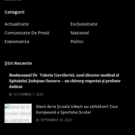
Categorii
Actualitate
Exclusivitate
Comunicate De Presă
Național
Evenimente
Politic
Știri Recente
𝐁𝐨𝐬𝐚̂𝐧𝐜𝐞𝐚𝐧𝐮𝐥 𝐃𝐫. 𝐕𝐚𝐥𝐞𝐫𝐢𝐮 𝐆𝐚𝐯𝐫𝐢𝐥𝐨𝐯𝐢𝐜𝐢, 𝐧𝐨𝐮𝐥 𝐝𝐢𝐫𝐞𝐜𝐭𝐨𝐫 𝐦𝐞𝐝𝐢𝐜𝐚𝐥 𝐚𝐥
𝐒𝐩𝐢𝐭𝐚𝐥𝐮𝐥𝐮𝐢 𝐉𝐮𝐝𝐞𝐭̦𝐞𝐚𝐧 𝐒𝐮𝐜𝐞𝐚𝐯𝐚 – 𝐮𝐧 𝐜𝐡𝐢𝐫𝐮𝐫𝐠 𝐫𝐞𝐬𝐩𝐞𝐜𝐭𝐚𝐭 𝐬̦𝐢 𝐩𝐫𝐨𝐟𝐞𝐬𝐨𝐫
𝐝𝐞𝐝𝐢𝐜𝐚𝐭
OCTOMBRIE 7, 2025
Elevii de la Școala Udești au sărbătorit Ziua
Europeană a Sportului Școlar
SEPTEMBRIE 29, 2025