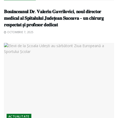
ACTUALITATE
𝐁𝐨𝐬𝐚̂𝐧𝐜𝐞𝐚𝐧𝐮𝐥 𝐃𝐫. 𝐕𝐚𝐥𝐞𝐫𝐢𝐮 𝐆𝐚𝐯𝐫𝐢𝐥𝐨𝐯𝐢𝐜𝐢, 𝐧𝐨𝐮𝐥 𝐝𝐢𝐫𝐞𝐜𝐭𝐨𝐫
𝐦𝐞𝐝𝐢𝐜𝐚𝐥 𝐚𝐥 𝐒𝐩𝐢𝐭𝐚𝐥𝐮𝐥𝐮𝐢 𝐉𝐮𝐝𝐞𝐭̦𝐞𝐚𝐧 𝐒𝐮𝐜𝐞𝐚𝐯𝐚 – 𝐮𝐧 𝐜𝐡𝐢𝐫𝐮𝐫𝐠
𝐫𝐞𝐬𝐩𝐞𝐜𝐭𝐚𝐭 𝐬̦𝐢 𝐩𝐫𝐨𝐟𝐞𝐬𝐨𝐫 𝐝𝐞𝐝𝐢𝐜𝐚𝐭
OCTOMBRIE 7, 2025
ACTUALITATE