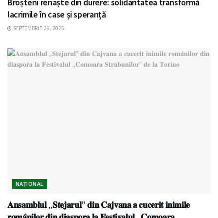
Broșteni renaște din durere: solidaritatea transformă
lacrimile în case și speranță
SEPTEMBRIE 29, 2025
NAȚIONAL
𝐀𝐧𝐬𝐚𝐦𝐛𝐥𝐮𝐥 „𝐒𝐭𝐞𝐣𝐚𝐫𝐮𝐥” 𝐝𝐢𝐧 𝐂𝐚𝐣𝐯𝐚𝐧𝐚 𝐚 𝐜𝐮𝐜𝐞𝐫𝐢𝐭 𝐢𝐧𝐢𝐦𝐢𝐥𝐞
𝐫𝐨𝐦𝐚̂𝐧𝐢𝐥𝐨𝐫 𝐝𝐢𝐧 𝐝𝐢𝐚𝐬𝐩𝐨𝐫𝐚 𝐥𝐚 𝐅𝐞𝐬𝐭𝐢𝐯𝐚𝐥𝐮𝐥 „𝐂𝐨𝐦𝐨𝐚𝐫𝐚