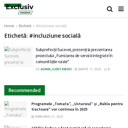
Home
Etichetă
#incluziune socială
Etichetă:
#incluziune socială
Subprefecții Sucevei, prezenți la prezentarea
proiectului „Furnizarea de servicii integrate în
comunitățile rurale”
DE
ADMIN_CLIENT498383
MARTIE 11, 2025
0
Recommended
Programele „Tomata”, „Usturoiul” și „Rabla pentru
tractoare” vor continua în 2025
FEBRUARIE 21, 2025