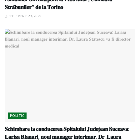
𝐒𝐭𝐫𝐚̆𝐛𝐮𝐧𝐢𝐥𝐨𝐫” 𝐝𝐞 𝐥𝐚 𝐓𝐨𝐫𝐢𝐧𝐨
SEPTEMBRIE 29, 2025
POLITIC
𝐒𝐜𝐡𝐢𝐦𝐛𝐚𝐫𝐞 𝐥𝐚 𝐜𝐨𝐧𝐝𝐮𝐜𝐞𝐫𝐞𝐚 𝐒𝐩𝐢𝐭𝐚𝐥𝐮𝐥𝐮𝐢 𝐉𝐮𝐝𝐞𝐭̦𝐞𝐚𝐧 𝐒𝐮𝐜𝐞𝐚𝐯𝐚:
𝐋𝐚𝐫𝐢𝐬𝐚 𝐁𝐥𝐚𝐧𝐚𝐫𝐢, 𝐧𝐨𝐮𝐥 𝐦𝐚𝐧𝐚𝐠𝐞𝐫 𝐢𝐧𝐭𝐞𝐫𝐢𝐦𝐚𝐫. 𝐃𝐫. 𝐋𝐚𝐮𝐫𝐚