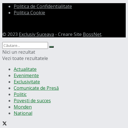
Politica de Confidentialitate
Politica Cookie
© 2023
Exclusiv Suceava
- Creare Site
BossNet
.
Nici un rezultat
Vezi toate rezultatele
Actualitate
Evenimente
Exclusivitate
Comunicate de Presă
Politic
Povești de succes
Monden
Național