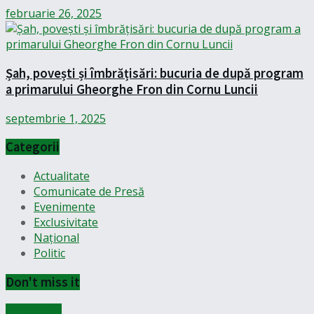
februarie 26, 2025
Șah, povești și îmbrățisări: bucuria de după program
a primarului Gheorghe Fron din Cornu Luncii
septembrie 1, 2025
Categorii
Actualitate
Comunicate de Presă
Evenimente
Exclusivitate
Național
Politic
Don't miss it
Actualitate