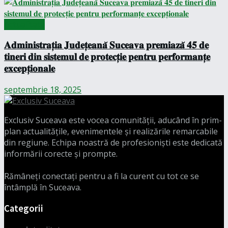
Actualitate
𝐀𝐝𝐦𝐢𝐧𝐢𝐬𝐭𝐫𝐚𝐭̦𝐢𝐚 𝐉𝐮𝐝𝐞𝐭̦𝐞𝐚𝐧𝐚̆ 𝐒𝐮𝐜𝐞𝐚𝐯𝐚 𝐩𝐫𝐞𝐦𝐢𝐚𝐳𝐚̆ 𝟒𝟓 𝐝𝐞
𝐭𝐢𝐧𝐞𝐫𝐢 𝐝𝐢𝐧 𝐬𝐢𝐬𝐭𝐞𝐦𝐮𝐥 𝐝𝐞 𝐩𝐫𝐨𝐭𝐞𝐜𝐭̦𝐢𝐞 𝐩𝐞𝐧𝐭𝐫𝐮 𝐩𝐞𝐫𝐟𝐨𝐫𝐦𝐚𝐧𝐭̦𝐞
𝐞𝐱𝐜𝐞𝐩𝐭̦𝐢𝐨𝐧𝐚𝐥𝐞
septembrie 18, 2025
Exclusiv Suceava este vocea comunității, aducând în prim-
plan actualitățile, evenimentele și realizările remarcabile
din regiune. Echipa noastră de profesioniști este dedicată
informării corecte și prompte.
Rămâneți conectați pentru a fi la curent cu tot ce se
întâmplă în Suceava.
Categorii