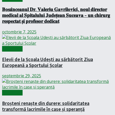
𝐁𝐨𝐬𝐚̂𝐧𝐜𝐞𝐚𝐧𝐮𝐥 𝐃𝐫. 𝐕𝐚𝐥𝐞𝐫𝐢𝐮 𝐆𝐚𝐯𝐫𝐢𝐥𝐨𝐯𝐢𝐜𝐢, 𝐧𝐨𝐮𝐥 𝐝𝐢𝐫𝐞𝐜𝐭𝐨𝐫
𝐦𝐞𝐝𝐢𝐜𝐚𝐥 𝐚𝐥 𝐒𝐩𝐢𝐭𝐚𝐥𝐮𝐥𝐮𝐢 𝐉𝐮𝐝𝐞𝐭̦𝐞𝐚𝐧 𝐒𝐮𝐜𝐞𝐚𝐯𝐚 – 𝐮𝐧 𝐜𝐡𝐢𝐫𝐮𝐫𝐠
𝐫𝐞𝐬𝐩𝐞𝐜𝐭𝐚𝐭 𝐬̦𝐢 𝐩𝐫𝐨𝐟𝐞𝐬𝐨𝐫 𝐝𝐞𝐝𝐢𝐜𝐚𝐭
octombrie 7, 2025
Actualitate
Elevii de la Școala Udești au sărbătorit Ziua
Europeană a Sportului Școlar
septembrie 29, 2025
Actualitate
Broșteni renaște din durere: solidaritatea
transformă lacrimile în case și speranță