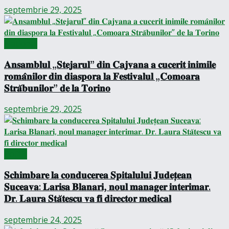
septembrie 29, 2025
Național
𝐀𝐧𝐬𝐚𝐦𝐛𝐥𝐮𝐥 „𝐒𝐭𝐞𝐣𝐚𝐫𝐮𝐥” 𝐝𝐢𝐧 𝐂𝐚𝐣𝐯𝐚𝐧𝐚 𝐚 𝐜𝐮𝐜𝐞𝐫𝐢𝐭 𝐢𝐧𝐢𝐦𝐢𝐥𝐞
𝐫𝐨𝐦𝐚̂𝐧𝐢𝐥𝐨𝐫 𝐝𝐢𝐧 𝐝𝐢𝐚𝐬𝐩𝐨𝐫𝐚 𝐥𝐚 𝐅𝐞𝐬𝐭𝐢𝐯𝐚𝐥𝐮𝐥 „𝐂𝐨𝐦𝐨𝐚𝐫𝐚
𝐒𝐭𝐫𝐚̆𝐛𝐮𝐧𝐢𝐥𝐨𝐫” 𝐝𝐞 𝐥𝐚 𝐓𝐨𝐫𝐢𝐧𝐨
septembrie 29, 2025
Politic
𝐒𝐜𝐡𝐢𝐦𝐛𝐚𝐫𝐞 𝐥𝐚 𝐜𝐨𝐧𝐝𝐮𝐜𝐞𝐫𝐞𝐚 𝐒𝐩𝐢𝐭𝐚𝐥𝐮𝐥𝐮𝐢 𝐉𝐮𝐝𝐞𝐭̦𝐞𝐚𝐧
𝐒𝐮𝐜𝐞𝐚𝐯𝐚: 𝐋𝐚𝐫𝐢𝐬𝐚 𝐁𝐥𝐚𝐧𝐚𝐫𝐢, 𝐧𝐨𝐮𝐥 𝐦𝐚𝐧𝐚𝐠𝐞𝐫 𝐢𝐧𝐭𝐞𝐫𝐢𝐦𝐚𝐫.
𝐃𝐫. 𝐋𝐚𝐮𝐫𝐚 𝐒𝐭𝐚̆𝐭𝐞𝐬𝐜𝐮 𝐯𝐚 𝐟𝐢 𝐝𝐢𝐫𝐞𝐜𝐭𝐨𝐫 𝐦𝐞𝐝𝐢𝐜𝐚𝐥
septembrie 24, 2025