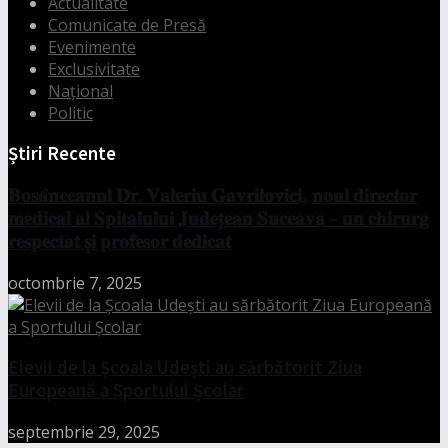
Actualitate
Comunicate de Presă
Evenimente
Exclusivitate
Național
Politic
Știri Recente
𝐁𝐨𝐬𝐚̂𝐧𝐜𝐞𝐚𝐧𝐮𝐥 𝐃𝐫. 𝐕𝐚𝐥𝐞𝐫𝐢𝐮 𝐆𝐚𝐯𝐫𝐢𝐥𝐨𝐯𝐢𝐜𝐢, 𝐧𝐨𝐮𝐥 𝐝𝐢𝐫𝐞𝐜𝐭𝐨𝐫
𝐦𝐞𝐝𝐢𝐜𝐚𝐥 𝐚𝐥 𝐒𝐩𝐢𝐭𝐚𝐥𝐮𝐥𝐮𝐢 𝐉𝐮𝐝𝐞𝐭̦𝐞𝐚𝐧 𝐒𝐮𝐜𝐞𝐚𝐯𝐚 – 𝐮𝐧 𝐜𝐡𝐢𝐫𝐮𝐫𝐠
𝐫𝐞𝐬𝐩𝐞𝐜𝐭𝐚𝐭 𝐬̦𝐢 𝐩𝐫𝐨𝐟𝐞𝐬𝐨𝐫 𝐝𝐞𝐝𝐢𝐜𝐚𝐭
octombrie 7, 2025
Elevii de la Școala Udești au sărbătorit Ziua
Europeană a Sportului Școlar
septembrie 29, 2025