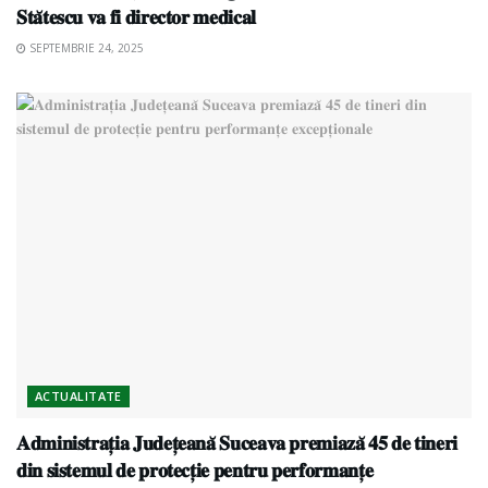
𝐒𝐭𝐚̆𝐭𝐞𝐬𝐜𝐮 𝐯𝐚 𝐟𝐢 𝐝𝐢𝐫𝐞𝐜𝐭𝐨𝐫 𝐦𝐞𝐝𝐢𝐜𝐚𝐥
SEPTEMBRIE 24, 2025
ACTUALITATE
𝐀𝐝𝐦𝐢𝐧𝐢𝐬𝐭𝐫𝐚𝐭̦𝐢𝐚 𝐉𝐮𝐝𝐞𝐭̦𝐞𝐚𝐧𝐚̆ 𝐒𝐮𝐜𝐞𝐚𝐯𝐚 𝐩𝐫𝐞𝐦𝐢𝐚𝐳𝐚̆ 𝟒𝟓 𝐝𝐞 𝐭𝐢𝐧𝐞𝐫𝐢
𝐝𝐢𝐧 𝐬𝐢𝐬𝐭𝐞𝐦𝐮𝐥 𝐝𝐞 𝐩𝐫𝐨𝐭𝐞𝐜𝐭̦𝐢𝐞 𝐩𝐞𝐧𝐭𝐫𝐮 𝐩𝐞𝐫𝐟𝐨𝐫𝐦𝐚𝐧𝐭̦𝐞