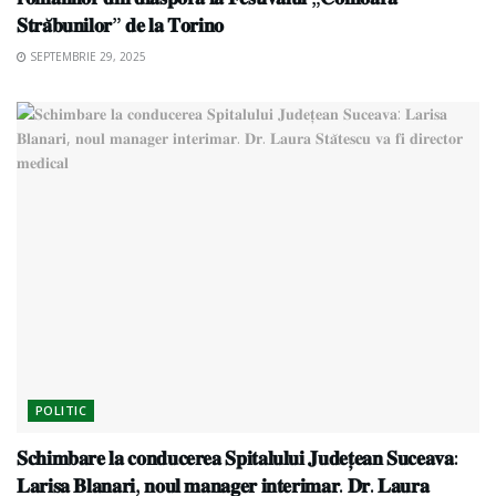
𝐒𝐭𝐫𝐚̆𝐛𝐮𝐧𝐢𝐥𝐨𝐫” 𝐝𝐞 𝐥𝐚 𝐓𝐨𝐫𝐢𝐧𝐨
SEPTEMBRIE 29, 2025
POLITIC
𝐒𝐜𝐡𝐢𝐦𝐛𝐚𝐫𝐞 𝐥𝐚 𝐜𝐨𝐧𝐝𝐮𝐜𝐞𝐫𝐞𝐚 𝐒𝐩𝐢𝐭𝐚𝐥𝐮𝐥𝐮𝐢 𝐉𝐮𝐝𝐞𝐭̦𝐞𝐚𝐧 𝐒𝐮𝐜𝐞𝐚𝐯𝐚:
𝐋𝐚𝐫𝐢𝐬𝐚 𝐁𝐥𝐚𝐧𝐚𝐫𝐢, 𝐧𝐨𝐮𝐥 𝐦𝐚𝐧𝐚𝐠𝐞𝐫 𝐢𝐧𝐭𝐞𝐫𝐢𝐦𝐚𝐫. 𝐃𝐫. 𝐋𝐚𝐮𝐫𝐚