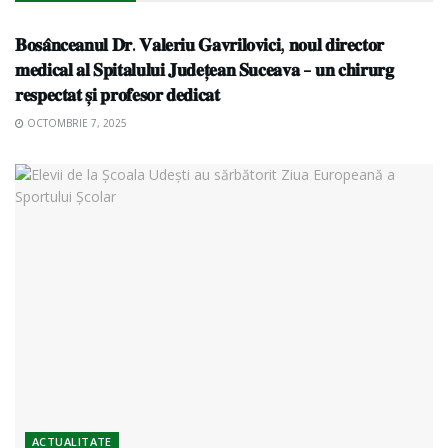
ACTUALITATE
𝐁𝐨𝐬𝐚̂𝐧𝐜𝐞𝐚𝐧𝐮𝐥 𝐃𝐫. 𝐕𝐚𝐥𝐞𝐫𝐢𝐮 𝐆𝐚𝐯𝐫𝐢𝐥𝐨𝐯𝐢𝐜𝐢, 𝐧𝐨𝐮𝐥 𝐝𝐢𝐫𝐞𝐜𝐭𝐨𝐫
𝐦𝐞𝐝𝐢𝐜𝐚𝐥 𝐚𝐥 𝐒𝐩𝐢𝐭𝐚𝐥𝐮𝐥𝐮𝐢 𝐉𝐮𝐝𝐞𝐭̦𝐞𝐚𝐧 𝐒𝐮𝐜𝐞𝐚𝐯𝐚 – 𝐮𝐧 𝐜𝐡𝐢𝐫𝐮𝐫𝐠
𝐫𝐞𝐬𝐩𝐞𝐜𝐭𝐚𝐭 𝐬̦𝐢 𝐩𝐫𝐨𝐟𝐞𝐬𝐨𝐫 𝐝𝐞𝐝𝐢𝐜𝐚𝐭
OCTOMBRIE 7, 2025
ACTUALITATE