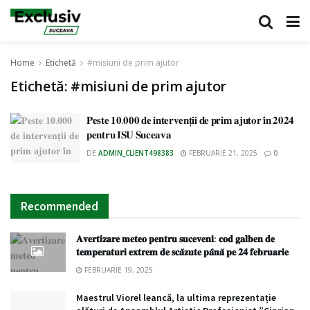
Home
Etichetă
#misiuni de prim ajutor
Etichetă:
#misiuni de prim ajutor
𝐏𝐞𝐬𝐭𝐞 𝟏𝟎.𝟎𝟎𝟎 𝐝𝐞 𝐢𝐧𝐭𝐞𝐫𝐯𝐞𝐧𝐭̦𝐢𝐢 𝐝𝐞 𝐩𝐫𝐢𝐦 𝐚𝐣𝐮𝐭𝐨𝐫 𝐢̂𝐧 𝟐𝟎𝟐𝟒
𝐩𝐞𝐧𝐭𝐫𝐮 𝐈𝐒𝐔 𝐒𝐮𝐜𝐞𝐚𝐯𝐚
DE
ADMIN_CLIENT498383
FEBRUARIE 21, 2025
0
Recommended
𝐀𝐯𝐞𝐫𝐭𝐢𝐳𝐚𝐫𝐞 𝐦𝐞𝐭𝐞𝐨 𝐩𝐞𝐧𝐭𝐫𝐮 𝐬𝐮𝐜𝐞𝐯𝐞𝐧𝐢: 𝐜𝐨𝐝 𝐠𝐚𝐥𝐛𝐞𝐧 𝐝𝐞
𝐭𝐞𝐦𝐩𝐞𝐫𝐚𝐭𝐮𝐫𝐢 𝐞𝐱𝐭𝐫𝐞𝐦 𝐝𝐞 𝐬𝐜𝐚̆𝐳𝐮𝐭𝐞 𝐩𝐚̂𝐧𝐚̆ 𝐩𝐞 𝟐𝟒 𝐟𝐞𝐛𝐫𝐮𝐚𝐫𝐢𝐞
FEBRUARIE 19, 2025
Maestrul Viorel leancă, la ultima reprezentație