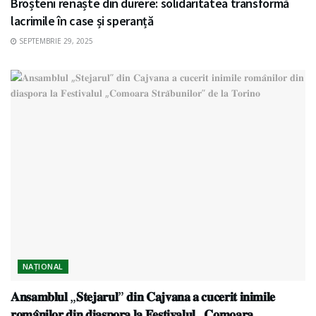
Broșteni renaște din durere: solidaritatea transformă
lacrimile în case și speranță
SEPTEMBRIE 29, 2025
NAȚIONAL
𝐀𝐧𝐬𝐚𝐦𝐛𝐥𝐮𝐥 „𝐒𝐭𝐞𝐣𝐚𝐫𝐮𝐥” 𝐝𝐢𝐧 𝐂𝐚𝐣𝐯𝐚𝐧𝐚 𝐚 𝐜𝐮𝐜𝐞𝐫𝐢𝐭 𝐢𝐧𝐢𝐦𝐢𝐥𝐞
𝐫𝐨𝐦𝐚̂𝐧𝐢𝐥𝐨𝐫 𝐝𝐢𝐧 𝐝𝐢𝐚𝐬𝐩𝐨𝐫𝐚 𝐥𝐚 𝐅𝐞𝐬𝐭𝐢𝐯𝐚𝐥𝐮𝐥 „𝐂𝐨𝐦𝐨𝐚𝐫𝐚