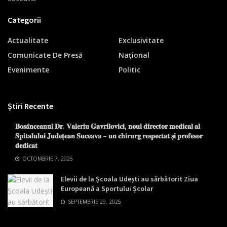
Categorii
Actualitate
Exclusivitate
Comunicate De Presă
Național
Evenimente
Politic
Știri Recente
𝐁𝐨𝐬𝐚̂𝐧𝐜𝐞𝐚𝐧𝐮𝐥 𝐃𝐫. 𝐕𝐚𝐥𝐞𝐫𝐢𝐮 𝐆𝐚𝐯𝐫𝐢𝐥𝐨𝐯𝐢𝐜𝐢, 𝐧𝐨𝐮𝐥 𝐝𝐢𝐫𝐞𝐜𝐭𝐨𝐫 𝐦𝐞𝐝𝐢𝐜𝐚𝐥 𝐚𝐥
𝐒𝐩𝐢𝐭𝐚𝐥𝐮𝐥𝐮𝐢 𝐉𝐮𝐝𝐞𝐭̦𝐞𝐚𝐧 𝐒𝐮𝐜𝐞𝐚𝐯𝐚 – 𝐮𝐧 𝐜𝐡𝐢𝐫𝐮𝐫𝐠 𝐫𝐞𝐬𝐩𝐞𝐜𝐭𝐚𝐭 𝐬̦𝐢 𝐩𝐫𝐨𝐟𝐞𝐬𝐨𝐫
𝐝𝐞𝐝𝐢𝐜𝐚𝐭
OCTOMBRIE 7, 2025
Elevii de la Școala Udești au sărbătorit Ziua
Europeană a Sportului Școlar
SEPTEMBRIE 29, 2025