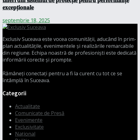
𝐭𝐢𝐧𝐞𝐫𝐢 𝐝𝐢𝐧 𝐬𝐢𝐬𝐭𝐞𝐦𝐮𝐥 𝐝𝐞 𝐩𝐫𝐨𝐭𝐞𝐜𝐭̦𝐢𝐞 𝐩𝐞𝐧𝐭𝐫𝐮 𝐩𝐞𝐫𝐟𝐨𝐫𝐦𝐚𝐧𝐭̦𝐞
𝐞𝐱𝐜𝐞𝐩𝐭̦𝐢𝐨𝐧𝐚𝐥𝐞
septembrie 18, 2025
Exclusiv Suceava este vocea comunității, aducând în prim-
plan actualitățile, evenimentele și realizările remarcabile
din regiune. Echipa noastră de profesioniști este dedicată
informării corecte și prompte.
Rămâneți conectați pentru a fi la curent cu tot ce se
întâmplă în Suceava.
Categorii
Actualitate
Comunicate de Presă
Evenimente
Exclusivitate
Național