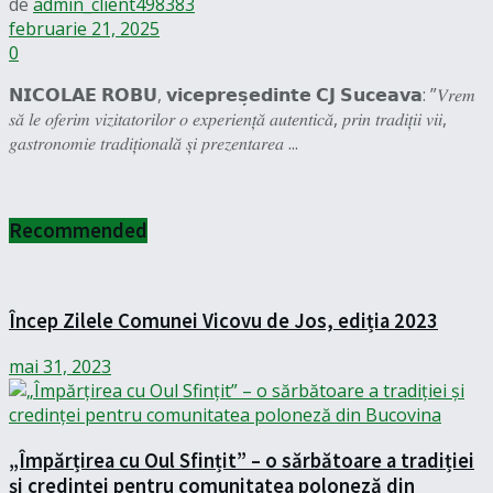
de
admin_client498383
februarie 21, 2025
0
𝗡𝗜𝗖𝗢𝗟𝗔𝗘 𝗥𝗢𝗕𝗨, 𝘃𝗶𝗰𝗲𝗽𝗿𝗲𝘀̦𝗲𝗱𝗶𝗻𝘁𝗲 𝗖𝗝 𝗦𝘂𝗰𝗲𝗮𝘃𝗮: ”𝑉𝑟𝑒𝑚
𝑠𝑎̆ 𝑙𝑒 𝑜𝑓𝑒𝑟𝑖𝑚 𝑣𝑖𝑧𝑖𝑡𝑎𝑡𝑜𝑟𝑖𝑙𝑜𝑟 𝑜 𝑒𝑥𝑝𝑒𝑟𝑖𝑒𝑛𝑡̦𝑎̆ 𝑎𝑢𝑡𝑒𝑛𝑡𝑖𝑐𝑎̆, 𝑝𝑟𝑖𝑛 𝑡𝑟𝑎𝑑𝑖𝑡̦𝑖𝑖 𝑣𝑖𝑖,
𝑔𝑎𝑠𝑡𝑟𝑜𝑛𝑜𝑚𝑖𝑒 𝑡𝑟𝑎𝑑𝑖𝑡̦𝑖𝑜𝑛𝑎𝑙𝑎̆ 𝑠̦𝑖 𝑝𝑟𝑒𝑧𝑒𝑛𝑡𝑎𝑟𝑒𝑎 ...
Recommended
Încep Zilele Comunei Vicovu de Jos, ediția 2023
mai 31, 2023
„Împărțirea cu Oul Sfințit” – o sărbătoare a tradiției
și credinței pentru comunitatea poloneză din