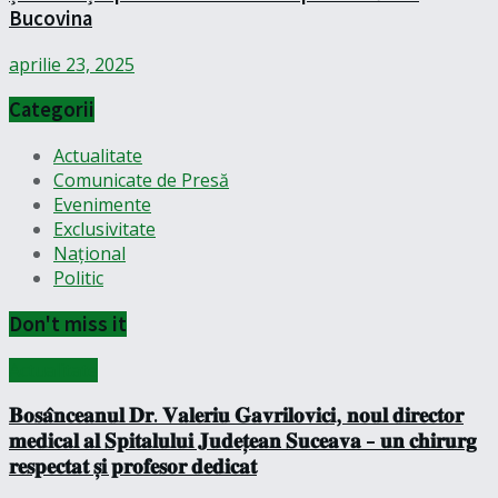
Bucovina
aprilie 23, 2025
Categorii
Actualitate
Comunicate de Presă
Evenimente
Exclusivitate
Național
Politic
Don't miss it
Actualitate
𝐁𝐨𝐬𝐚̂𝐧𝐜𝐞𝐚𝐧𝐮𝐥 𝐃𝐫. 𝐕𝐚𝐥𝐞𝐫𝐢𝐮 𝐆𝐚𝐯𝐫𝐢𝐥𝐨𝐯𝐢𝐜𝐢, 𝐧𝐨𝐮𝐥 𝐝𝐢𝐫𝐞𝐜𝐭𝐨𝐫
𝐦𝐞𝐝𝐢𝐜𝐚𝐥 𝐚𝐥 𝐒𝐩𝐢𝐭𝐚𝐥𝐮𝐥𝐮𝐢 𝐉𝐮𝐝𝐞𝐭̦𝐞𝐚𝐧 𝐒𝐮𝐜𝐞𝐚𝐯𝐚 – 𝐮𝐧 𝐜𝐡𝐢𝐫𝐮𝐫𝐠
𝐫𝐞𝐬𝐩𝐞𝐜𝐭𝐚𝐭 𝐬̦𝐢 𝐩𝐫𝐨𝐟𝐞𝐬𝐨𝐫 𝐝𝐞𝐝𝐢𝐜𝐚𝐭