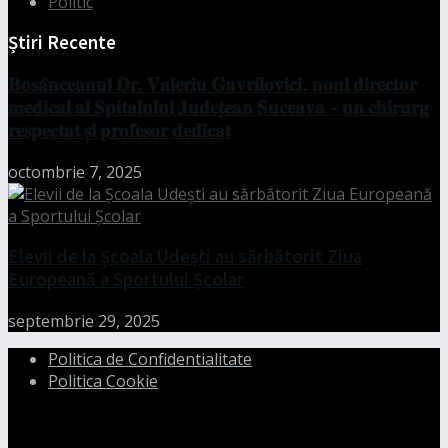
Politic
Știri Recente
𝐁𝐨𝐬𝐚̂𝐧𝐜𝐞𝐚𝐧𝐮𝐥 𝐃𝐫. 𝐕𝐚𝐥𝐞𝐫𝐢𝐮 𝐆𝐚𝐯𝐫𝐢𝐥𝐨𝐯𝐢𝐜𝐢, 𝐧𝐨𝐮𝐥 𝐝𝐢𝐫𝐞𝐜𝐭𝐨𝐫
𝐦𝐞𝐝𝐢𝐜𝐚𝐥 𝐚𝐥 𝐒𝐩𝐢𝐭𝐚𝐥𝐮𝐥𝐮𝐢 𝐉𝐮𝐝𝐞𝐭̦𝐞𝐚𝐧 𝐒𝐮𝐜𝐞𝐚𝐯𝐚 – 𝐮𝐧 𝐜𝐡𝐢𝐫𝐮𝐫𝐠
𝐫𝐞𝐬𝐩𝐞𝐜𝐭𝐚𝐭 𝐬̦𝐢 𝐩𝐫𝐨𝐟𝐞𝐬𝐨𝐫 𝐝𝐞𝐝𝐢𝐜𝐚𝐭
octombrie 7, 2025
Elevii de la Școala Udești au sărbătorit Ziua
Europeană a Sportului Școlar
septembrie 29, 2025
Politica de Confidentialitate
Politica Cookie