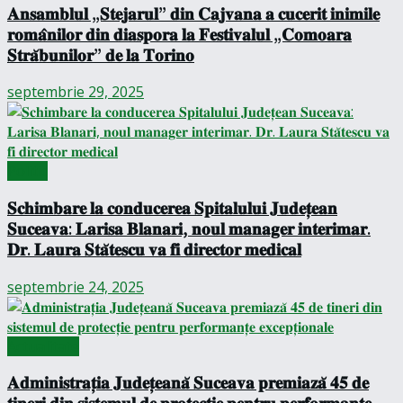
𝐀𝐧𝐬𝐚𝐦𝐛𝐥𝐮𝐥 „𝐒𝐭𝐞𝐣𝐚𝐫𝐮𝐥” 𝐝𝐢𝐧 𝐂𝐚𝐣𝐯𝐚𝐧𝐚 𝐚 𝐜𝐮𝐜𝐞𝐫𝐢𝐭 𝐢𝐧𝐢𝐦𝐢𝐥𝐞
𝐫𝐨𝐦𝐚̂𝐧𝐢𝐥𝐨𝐫 𝐝𝐢𝐧 𝐝𝐢𝐚𝐬𝐩𝐨𝐫𝐚 𝐥𝐚 𝐅𝐞𝐬𝐭𝐢𝐯𝐚𝐥𝐮𝐥 „𝐂𝐨𝐦𝐨𝐚𝐫𝐚
𝐒𝐭𝐫𝐚̆𝐛𝐮𝐧𝐢𝐥𝐨𝐫” 𝐝𝐞 𝐥𝐚 𝐓𝐨𝐫𝐢𝐧𝐨
septembrie 29, 2025
Politic
𝐒𝐜𝐡𝐢𝐦𝐛𝐚𝐫𝐞 𝐥𝐚 𝐜𝐨𝐧𝐝𝐮𝐜𝐞𝐫𝐞𝐚 𝐒𝐩𝐢𝐭𝐚𝐥𝐮𝐥𝐮𝐢 𝐉𝐮𝐝𝐞𝐭̦𝐞𝐚𝐧
𝐒𝐮𝐜𝐞𝐚𝐯𝐚: 𝐋𝐚𝐫𝐢𝐬𝐚 𝐁𝐥𝐚𝐧𝐚𝐫𝐢, 𝐧𝐨𝐮𝐥 𝐦𝐚𝐧𝐚𝐠𝐞𝐫 𝐢𝐧𝐭𝐞𝐫𝐢𝐦𝐚𝐫.
𝐃𝐫. 𝐋𝐚𝐮𝐫𝐚 𝐒𝐭𝐚̆𝐭𝐞𝐬𝐜𝐮 𝐯𝐚 𝐟𝐢 𝐝𝐢𝐫𝐞𝐜𝐭𝐨𝐫 𝐦𝐞𝐝𝐢𝐜𝐚𝐥
septembrie 24, 2025
Actualitate
𝐀𝐝𝐦𝐢𝐧𝐢𝐬𝐭𝐫𝐚𝐭̦𝐢𝐚 𝐉𝐮𝐝𝐞𝐭̦𝐞𝐚𝐧𝐚̆ 𝐒𝐮𝐜𝐞𝐚𝐯𝐚 𝐩𝐫𝐞𝐦𝐢𝐚𝐳𝐚̆ 𝟒𝟓 𝐝𝐞