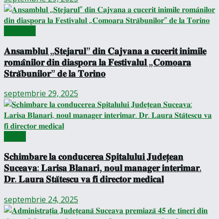
Național
𝐀𝐧𝐬𝐚𝐦𝐛𝐥𝐮𝐥 „𝐒𝐭𝐞𝐣𝐚𝐫𝐮𝐥” 𝐝𝐢𝐧 𝐂𝐚𝐣𝐯𝐚𝐧𝐚 𝐚 𝐜𝐮𝐜𝐞𝐫𝐢𝐭 𝐢𝐧𝐢𝐦𝐢𝐥𝐞
𝐫𝐨𝐦𝐚̂𝐧𝐢𝐥𝐨𝐫 𝐝𝐢𝐧 𝐝𝐢𝐚𝐬𝐩𝐨𝐫𝐚 𝐥𝐚 𝐅𝐞𝐬𝐭𝐢𝐯𝐚𝐥𝐮𝐥 „𝐂𝐨𝐦𝐨𝐚𝐫𝐚
𝐒𝐭𝐫𝐚̆𝐛𝐮𝐧𝐢𝐥𝐨𝐫” 𝐝𝐞 𝐥𝐚 𝐓𝐨𝐫𝐢𝐧𝐨
septembrie 29, 2025
Politic
𝐒𝐜𝐡𝐢𝐦𝐛𝐚𝐫𝐞 𝐥𝐚 𝐜𝐨𝐧𝐝𝐮𝐜𝐞𝐫𝐞𝐚 𝐒𝐩𝐢𝐭𝐚𝐥𝐮𝐥𝐮𝐢 𝐉𝐮𝐝𝐞𝐭̦𝐞𝐚𝐧
𝐒𝐮𝐜𝐞𝐚𝐯𝐚: 𝐋𝐚𝐫𝐢𝐬𝐚 𝐁𝐥𝐚𝐧𝐚𝐫𝐢, 𝐧𝐨𝐮𝐥 𝐦𝐚𝐧𝐚𝐠𝐞𝐫 𝐢𝐧𝐭𝐞𝐫𝐢𝐦𝐚𝐫.
𝐃𝐫. 𝐋𝐚𝐮𝐫𝐚 𝐒𝐭𝐚̆𝐭𝐞𝐬𝐜𝐮 𝐯𝐚 𝐟𝐢 𝐝𝐢𝐫𝐞𝐜𝐭𝐨𝐫 𝐦𝐞𝐝𝐢𝐜𝐚𝐥
septembrie 24, 2025