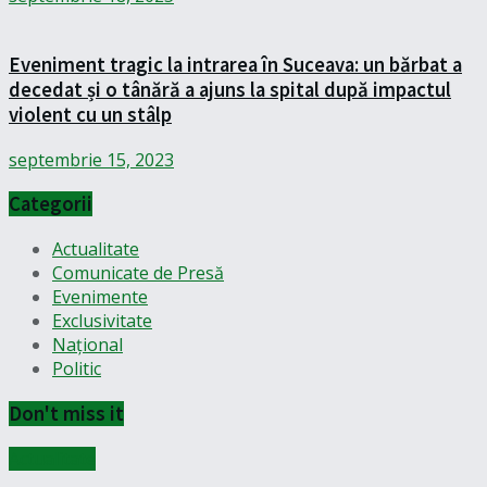
Eveniment tragic la intrarea în Suceava: un bărbat a
decedat și o tânără a ajuns la spital după impactul
violent cu un stâlp
septembrie 15, 2023
Categorii
Actualitate
Comunicate de Presă
Evenimente
Exclusivitate
Național
Politic
Don't miss it
Actualitate