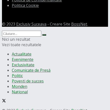
Politica de Confidentialitate
Politica Cookie
© 2023
Exclusiv Suceava
- Creare Site
BossNet
.
Nici un rezultat
Vezi toate rezultatele
Actualitate
Evenimente
Exclusivitate
Comunicate de Presă
Politic
Povești de succes
Monden
Național