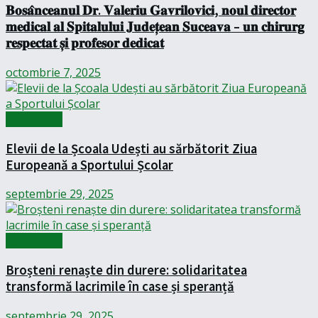
𝐁𝐨𝐬𝐚̂𝐧𝐜𝐞𝐚𝐧𝐮𝐥 𝐃𝐫. 𝐕𝐚𝐥𝐞𝐫𝐢𝐮 𝐆𝐚𝐯𝐫𝐢𝐥𝐨𝐯𝐢𝐜𝐢, 𝐧𝐨𝐮𝐥 𝐝𝐢𝐫𝐞𝐜𝐭𝐨𝐫
𝐦𝐞𝐝𝐢𝐜𝐚𝐥 𝐚𝐥 𝐒𝐩𝐢𝐭𝐚𝐥𝐮𝐥𝐮𝐢 𝐉𝐮𝐝𝐞𝐭̦𝐞𝐚𝐧 𝐒𝐮𝐜𝐞𝐚𝐯𝐚 – 𝐮𝐧 𝐜𝐡𝐢𝐫𝐮𝐫𝐠
𝐫𝐞𝐬𝐩𝐞𝐜𝐭𝐚𝐭 𝐬̦𝐢 𝐩𝐫𝐨𝐟𝐞𝐬𝐨𝐫 𝐝𝐞𝐝𝐢𝐜𝐚𝐭
octombrie 7, 2025
Actualitate
Elevii de la Școala Udești au sărbătorit Ziua
Europeană a Sportului Școlar
septembrie 29, 2025
Actualitate
Broșteni renaște din durere: solidaritatea
transformă lacrimile în case și speranță
septembrie 29, 2025