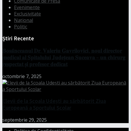
Comunicate de Presă
Evenimente
Exclusivitate
Național
Politic
Știri Recente
𝐁𝐨𝐬𝐚̂𝐧𝐜𝐞𝐚𝐧𝐮𝐥 𝐃𝐫. 𝐕𝐚𝐥𝐞𝐫𝐢𝐮 𝐆𝐚𝐯𝐫𝐢𝐥𝐨𝐯𝐢𝐜𝐢, 𝐧𝐨𝐮𝐥 𝐝𝐢𝐫𝐞𝐜𝐭𝐨𝐫
𝐦𝐞𝐝𝐢𝐜𝐚𝐥 𝐚𝐥 𝐒𝐩𝐢𝐭𝐚𝐥𝐮𝐥𝐮𝐢 𝐉𝐮𝐝𝐞𝐭̦𝐞𝐚𝐧 𝐒𝐮𝐜𝐞𝐚𝐯𝐚 – 𝐮𝐧 𝐜𝐡𝐢𝐫𝐮𝐫𝐠
𝐫𝐞𝐬𝐩𝐞𝐜𝐭𝐚𝐭 𝐬̦𝐢 𝐩𝐫𝐨𝐟𝐞𝐬𝐨𝐫 𝐝𝐞𝐝𝐢𝐜𝐚𝐭
octombrie 7, 2025
Elevii de la Școala Udești au sărbătorit Ziua
Europeană a Sportului Școlar
septembrie 29, 2025