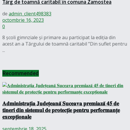
Târg de toamnă caritabil în comuna Zamostea
de
admin_client498383
octombrie 16, 2023
0
8 școli gimnziale și primare au participat la ediția din
acest an a Tărgului de toamnă caritabil ”Din suflet pentru
...
Recommended
𝐀𝐝𝐦𝐢𝐧𝐢𝐬𝐭𝐫𝐚𝐭̦𝐢𝐚 𝐉𝐮𝐝𝐞𝐭̦𝐞𝐚𝐧𝐚̆ 𝐒𝐮𝐜𝐞𝐚𝐯𝐚 𝐩𝐫𝐞𝐦𝐢𝐚𝐳𝐚̆ 𝟒𝟓 𝐝𝐞
𝐭𝐢𝐧𝐞𝐫𝐢 𝐝𝐢𝐧 𝐬𝐢𝐬𝐭𝐞𝐦𝐮𝐥 𝐝𝐞 𝐩𝐫𝐨𝐭𝐞𝐜𝐭̦𝐢𝐞 𝐩𝐞𝐧𝐭𝐫𝐮 𝐩𝐞𝐫𝐟𝐨𝐫𝐦𝐚𝐧𝐭̦𝐞
𝐞𝐱𝐜𝐞𝐩𝐭̦𝐢𝐨𝐧𝐚𝐥𝐞
septembrie 18, 2025