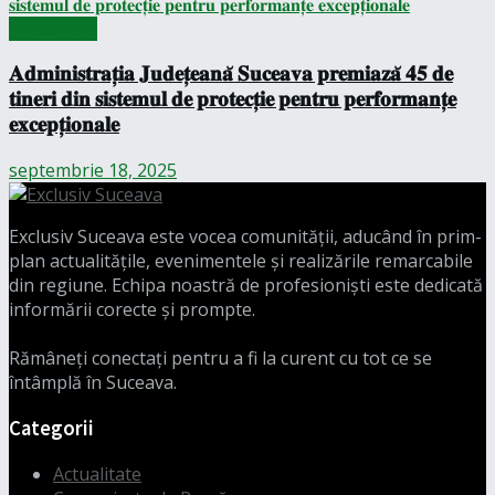
Actualitate
𝐀𝐝𝐦𝐢𝐧𝐢𝐬𝐭𝐫𝐚𝐭̦𝐢𝐚 𝐉𝐮𝐝𝐞𝐭̦𝐞𝐚𝐧𝐚̆ 𝐒𝐮𝐜𝐞𝐚𝐯𝐚 𝐩𝐫𝐞𝐦𝐢𝐚𝐳𝐚̆ 𝟒𝟓 𝐝𝐞
𝐭𝐢𝐧𝐞𝐫𝐢 𝐝𝐢𝐧 𝐬𝐢𝐬𝐭𝐞𝐦𝐮𝐥 𝐝𝐞 𝐩𝐫𝐨𝐭𝐞𝐜𝐭̦𝐢𝐞 𝐩𝐞𝐧𝐭𝐫𝐮 𝐩𝐞𝐫𝐟𝐨𝐫𝐦𝐚𝐧𝐭̦𝐞
𝐞𝐱𝐜𝐞𝐩𝐭̦𝐢𝐨𝐧𝐚𝐥𝐞
septembrie 18, 2025
Exclusiv Suceava este vocea comunității, aducând în prim-
plan actualitățile, evenimentele și realizările remarcabile
din regiune. Echipa noastră de profesioniști este dedicată
informării corecte și prompte.
Rămâneți conectați pentru a fi la curent cu tot ce se
întâmplă în Suceava.
Categorii
Actualitate