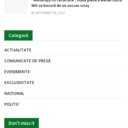
”Mândruța cu facultate”, noua piesă a Mariei Luiza
Mih se bucură de un succes uriaș
SEPTEMBRIE 30, 2023
Categorii
ACTUALITATE
COMUNICATE DE PRESĂ
EVENIMENTE
EXCLUSIVITATE
NAȚIONAL
POLITIC
Don't miss it