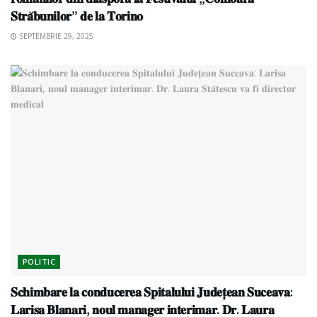
𝐒𝐭𝐫𝐚̆𝐛𝐮𝐧𝐢𝐥𝐨𝐫” 𝐝𝐞 𝐥𝐚 𝐓𝐨𝐫𝐢𝐧𝐨
SEPTEMBRIE 29, 2025
POLITIC
𝐒𝐜𝐡𝐢𝐦𝐛𝐚𝐫𝐞 𝐥𝐚 𝐜𝐨𝐧𝐝𝐮𝐜𝐞𝐫𝐞𝐚 𝐒𝐩𝐢𝐭𝐚𝐥𝐮𝐥𝐮𝐢 𝐉𝐮𝐝𝐞𝐭̦𝐞𝐚𝐧 𝐒𝐮𝐜𝐞𝐚𝐯𝐚:
𝐋𝐚𝐫𝐢𝐬𝐚 𝐁𝐥𝐚𝐧𝐚𝐫𝐢, 𝐧𝐨𝐮𝐥 𝐦𝐚𝐧𝐚𝐠𝐞𝐫 𝐢𝐧𝐭𝐞𝐫𝐢𝐦𝐚𝐫. 𝐃𝐫. 𝐋𝐚𝐮𝐫𝐚