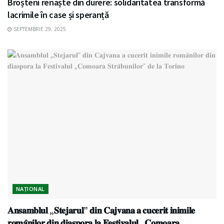
Broșteni renaște din durere: solidaritatea transformă
lacrimile în case și speranță
SEPTEMBRIE 29, 2025
NAȚIONAL
𝐀𝐧𝐬𝐚𝐦𝐛𝐥𝐮𝐥 „𝐒𝐭𝐞𝐣𝐚𝐫𝐮𝐥” 𝐝𝐢𝐧 𝐂𝐚𝐣𝐯𝐚𝐧𝐚 𝐚 𝐜𝐮𝐜𝐞𝐫𝐢𝐭 𝐢𝐧𝐢𝐦𝐢𝐥𝐞
𝐫𝐨𝐦𝐚̂𝐧𝐢𝐥𝐨𝐫 𝐝𝐢𝐧 𝐝𝐢𝐚𝐬𝐩𝐨𝐫𝐚 𝐥𝐚 𝐅𝐞𝐬𝐭𝐢𝐯𝐚𝐥𝐮𝐥 „𝐂𝐨𝐦𝐨𝐚𝐫𝐚