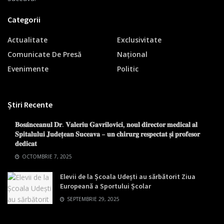
Categorii
Actualitate
Exclusivitate
Comunicate De Presă
Național
Evenimente
Politic
Știri Recente
𝐁𝐨𝐬𝐚̂𝐧𝐜𝐞𝐚𝐧𝐮𝐥 𝐃𝐫. 𝐕𝐚𝐥𝐞𝐫𝐢𝐮 𝐆𝐚𝐯𝐫𝐢𝐥𝐨𝐯𝐢𝐜𝐢, 𝐧𝐨𝐮𝐥 𝐝𝐢𝐫𝐞𝐜𝐭𝐨𝐫 𝐦𝐞𝐝𝐢𝐜𝐚𝐥 𝐚𝐥
𝐒𝐩𝐢𝐭𝐚𝐥𝐮𝐥𝐮𝐢 𝐉𝐮𝐝𝐞𝐭̦𝐞𝐚𝐧 𝐒𝐮𝐜𝐞𝐚𝐯𝐚 – 𝐮𝐧 𝐜𝐡𝐢𝐫𝐮𝐫𝐠 𝐫𝐞𝐬𝐩𝐞𝐜𝐭𝐚𝐭 𝐬̦𝐢 𝐩𝐫𝐨𝐟𝐞𝐬𝐨𝐫
𝐝𝐞𝐝𝐢𝐜𝐚𝐭
OCTOMBRIE 7, 2025
Elevii de la Școala Udești au sărbătorit Ziua
Europeană a Sportului Școlar
SEPTEMBRIE 29, 2025