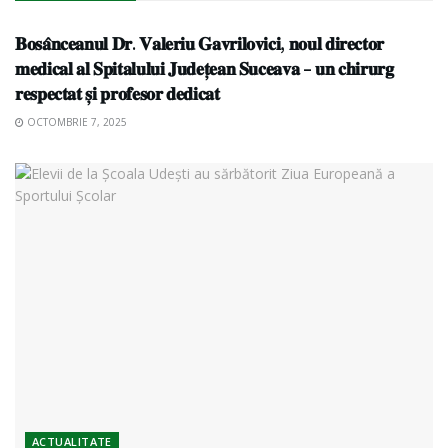
ACTUALITATE
𝐁𝐨𝐬𝐚̂𝐧𝐜𝐞𝐚𝐧𝐮𝐥 𝐃𝐫. 𝐕𝐚𝐥𝐞𝐫𝐢𝐮 𝐆𝐚𝐯𝐫𝐢𝐥𝐨𝐯𝐢𝐜𝐢, 𝐧𝐨𝐮𝐥 𝐝𝐢𝐫𝐞𝐜𝐭𝐨𝐫
𝐦𝐞𝐝𝐢𝐜𝐚𝐥 𝐚𝐥 𝐒𝐩𝐢𝐭𝐚𝐥𝐮𝐥𝐮𝐢 𝐉𝐮𝐝𝐞𝐭̦𝐞𝐚𝐧 𝐒𝐮𝐜𝐞𝐚𝐯𝐚 – 𝐮𝐧 𝐜𝐡𝐢𝐫𝐮𝐫𝐠
𝐫𝐞𝐬𝐩𝐞𝐜𝐭𝐚𝐭 𝐬̦𝐢 𝐩𝐫𝐨𝐟𝐞𝐬𝐨𝐫 𝐝𝐞𝐝𝐢𝐜𝐚𝐭
OCTOMBRIE 7, 2025
ACTUALITATE