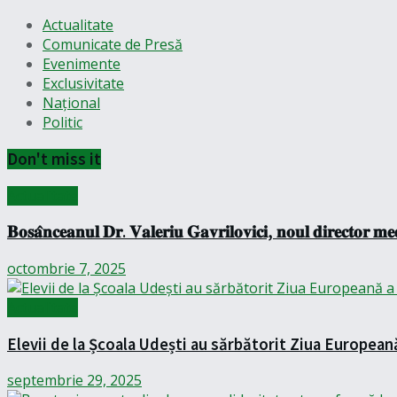
Actualitate
Comunicate de Presă
Evenimente
Exclusivitate
Național
Politic
Don't miss it
Actualitate
𝐁𝐨𝐬𝐚̂𝐧𝐜𝐞𝐚𝐧𝐮𝐥 𝐃𝐫. 𝐕𝐚𝐥𝐞𝐫𝐢𝐮 𝐆𝐚𝐯𝐫𝐢𝐥𝐨𝐯𝐢𝐜𝐢, 𝐧𝐨𝐮𝐥 𝐝𝐢𝐫𝐞𝐜𝐭𝐨𝐫 𝐦𝐞𝐝
octombrie 7, 2025
Actualitate
Elevii de la Școala Udești au sărbătorit Ziua European
septembrie 29, 2025