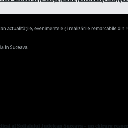
n actualitățile, evenimentele și realizările remarcabile din 
lă în Suceava.
𝐜𝐚𝐥 𝐚𝐥 𝐒𝐩𝐢𝐭𝐚𝐥𝐮𝐥𝐮𝐢 𝐉𝐮𝐝𝐞𝐭̦𝐞𝐚𝐧 𝐒𝐮𝐜𝐞𝐚𝐯𝐚 – 𝐮𝐧 𝐜𝐡𝐢𝐫𝐮𝐫𝐠 𝐫𝐞𝐬𝐩𝐞𝐜𝐭