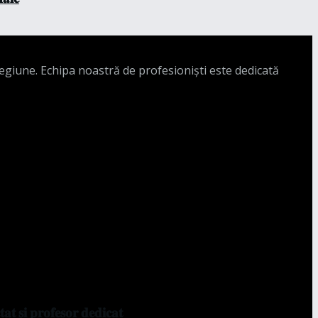
regiune. Echipa noastră de profesioniști este dedicată
𝐭 𝐬̦𝐢 𝐩𝐫𝐨𝐟𝐞𝐬𝐨𝐫 𝐝𝐞𝐝𝐢𝐜𝐚𝐭