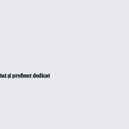
𝐭 𝐬̦𝐢 𝐩𝐫𝐨𝐟𝐞𝐬𝐨𝐫 𝐝𝐞𝐝𝐢𝐜𝐚𝐭