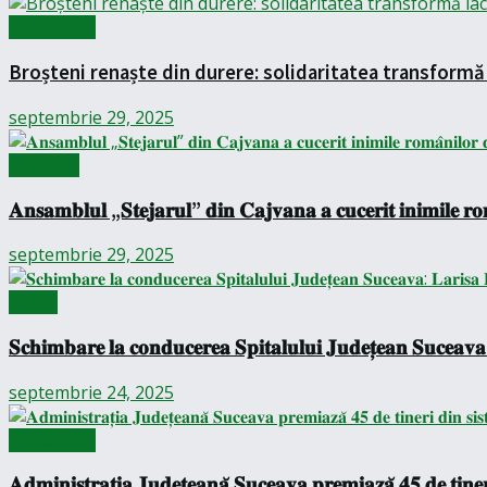
Actualitate
Broșteni renaște din durere: solidaritatea transformă 
septembrie 29, 2025
Național
𝐀𝐧𝐬𝐚𝐦𝐛𝐥𝐮𝐥 „𝐒𝐭𝐞𝐣𝐚𝐫𝐮𝐥” 𝐝𝐢𝐧 𝐂𝐚𝐣𝐯𝐚𝐧𝐚 𝐚 𝐜𝐮𝐜𝐞𝐫𝐢𝐭 𝐢𝐧𝐢𝐦𝐢𝐥𝐞 𝐫𝐨
septembrie 29, 2025
Politic
𝐒𝐜𝐡𝐢𝐦𝐛𝐚𝐫𝐞 𝐥𝐚 𝐜𝐨𝐧𝐝𝐮𝐜𝐞𝐫𝐞𝐚 𝐒𝐩𝐢𝐭𝐚𝐥𝐮𝐥𝐮𝐢 𝐉𝐮𝐝𝐞𝐭̦𝐞𝐚𝐧 𝐒𝐮𝐜𝐞𝐚𝐯𝐚:
septembrie 24, 2025
Actualitate
𝐀𝐝𝐦𝐢𝐧𝐢𝐬𝐭𝐫𝐚𝐭̦𝐢𝐚 𝐉𝐮𝐝𝐞𝐭̦𝐞𝐚𝐧𝐚̆ 𝐒𝐮𝐜𝐞𝐚𝐯𝐚 𝐩𝐫𝐞𝐦𝐢𝐚𝐳𝐚̆ 𝟒𝟓 𝐝𝐞 𝐭𝐢𝐧𝐞𝐫