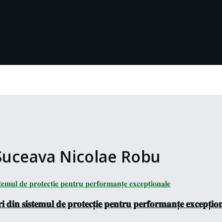
Suceava Nicolae Robu
 𝐝𝐢𝐧 𝐬𝐢𝐬𝐭𝐞𝐦𝐮𝐥 𝐝𝐞 𝐩𝐫𝐨𝐭𝐞𝐜𝐭̦𝐢𝐞 𝐩𝐞𝐧𝐭𝐫𝐮 𝐩𝐞𝐫𝐟𝐨𝐫𝐦𝐚𝐧𝐭̦𝐞 𝐞𝐱𝐜𝐞𝐩𝐭̦𝐢𝐨