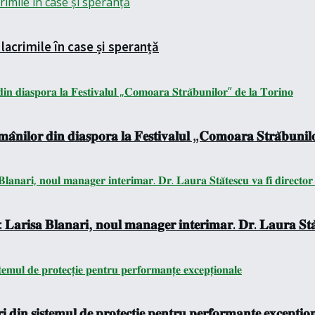
lacrimile în case și speranță
𝐚̂𝐧𝐢𝐥𝐨𝐫 𝐝𝐢𝐧 𝐝𝐢𝐚𝐬𝐩𝐨𝐫𝐚 𝐥𝐚 𝐅𝐞𝐬𝐭𝐢𝐯𝐚𝐥𝐮𝐥 „𝐂𝐨𝐦𝐨𝐚𝐫𝐚 𝐒𝐭𝐫𝐚̆𝐛𝐮𝐧𝐢𝐥
 𝐋𝐚𝐫𝐢𝐬𝐚 𝐁𝐥𝐚𝐧𝐚𝐫𝐢, 𝐧𝐨𝐮𝐥 𝐦𝐚𝐧𝐚𝐠𝐞𝐫 𝐢𝐧𝐭𝐞𝐫𝐢𝐦𝐚𝐫. 𝐃𝐫. 𝐋𝐚𝐮𝐫𝐚 𝐒𝐭𝐚̆𝐭
 𝐝𝐢𝐧 𝐬𝐢𝐬𝐭𝐞𝐦𝐮𝐥 𝐝𝐞 𝐩𝐫𝐨𝐭𝐞𝐜𝐭̦𝐢𝐞 𝐩𝐞𝐧𝐭𝐫𝐮 𝐩𝐞𝐫𝐟𝐨𝐫𝐦𝐚𝐧𝐭̦𝐞 𝐞𝐱𝐜𝐞𝐩𝐭̦𝐢𝐨