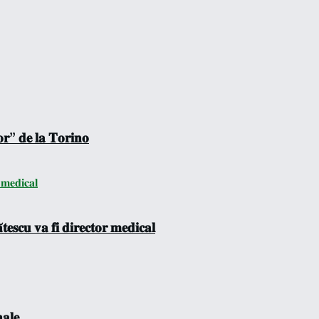
𝐨𝐫” 𝐝𝐞 𝐥𝐚 𝐓𝐨𝐫𝐢𝐧𝐨
𝐞𝐬𝐜𝐮 𝐯𝐚 𝐟𝐢 𝐝𝐢𝐫𝐞𝐜𝐭𝐨𝐫 𝐦𝐞𝐝𝐢𝐜𝐚𝐥
𝐚𝐥𝐞