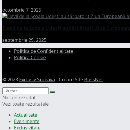
octombrie 7, 2025
Elevii de la Școala Udești au sărbătorit Ziua European
septembrie 29, 2025
Politica de Confidentialitate
Politica Cookie
© 2023
Exclusiv Suceava
- Creare Site
BossNet
.
Nici un rezultat
Vezi toate rezultatele
Actualitate
Evenimente
Exclusivitate