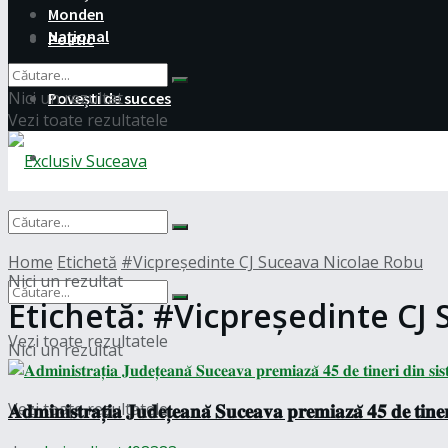
Monden
Național
Politic
Nici un rezultat
Povești de succes
Vezi toate rezultatele
Monden
Național
Home
Etichetă
#Vicpreședinte CJ Suceava Nicolae Robu
Nici un rezultat
Etichetă:
#Vicpreședinte CJ 
Vezi toate rezultatele
Nici un rezultat
Vezi toate rezultatele
𝐀𝐝𝐦𝐢𝐧𝐢𝐬𝐭𝐫𝐚𝐭̦𝐢𝐚 𝐉𝐮𝐝𝐞𝐭̦𝐞𝐚𝐧𝐚̆ 𝐒𝐮𝐜𝐞𝐚𝐯𝐚 𝐩𝐫𝐞𝐦𝐢𝐚𝐳𝐚̆ 𝟒𝟓 𝐝𝐞 𝐭𝐢𝐧𝐞𝐫