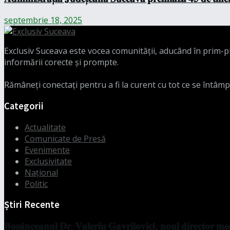
septembrie 18, 2025
Exclusiv Suceava este vocea comunității, aducând în prim-pla
informării corecte și prompte.
Rămâneți conectați pentru a fi la curent cu tot ce se întâmp
Categorii
Actualitate
Comunicate de Presă
Evenimente
Exclusivitate
Național
Politic
Știri Recente
𝐁𝐨𝐬𝐚̂𝐧𝐜𝐞𝐚𝐧𝐮𝐥 𝐃𝐫. 𝐕𝐚𝐥𝐞𝐫𝐢𝐮 𝐆𝐚𝐯𝐫𝐢𝐥𝐨𝐯𝐢𝐜𝐢, 𝐧𝐨𝐮𝐥 𝐝𝐢𝐫𝐞𝐜𝐭𝐨𝐫 𝐦𝐞𝐝