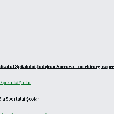
𝐜𝐚𝐥 𝐚𝐥 𝐒𝐩𝐢𝐭𝐚𝐥𝐮𝐥𝐮𝐢 𝐉𝐮𝐝𝐞𝐭̦𝐞𝐚𝐧 𝐒𝐮𝐜𝐞𝐚𝐯𝐚 – 𝐮𝐧 𝐜𝐡𝐢𝐫𝐮𝐫𝐠 𝐫𝐞𝐬𝐩𝐞𝐜𝐭
ă a Sportului Școlar