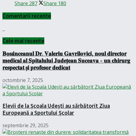
Share
287
Share
180
Comentarii recente
Cele mai recente
𝐁𝐨𝐬𝐚̂𝐧𝐜𝐞𝐚𝐧𝐮𝐥 𝐃𝐫. 𝐕𝐚𝐥𝐞𝐫𝐢𝐮 𝐆𝐚𝐯𝐫𝐢𝐥𝐨𝐯𝐢𝐜𝐢, 𝐧𝐨𝐮𝐥 𝐝𝐢𝐫𝐞𝐜𝐭𝐨𝐫
𝐦𝐞𝐝𝐢𝐜𝐚𝐥 𝐚𝐥 𝐒𝐩𝐢𝐭𝐚𝐥𝐮𝐥𝐮𝐢 𝐉𝐮𝐝𝐞𝐭̦𝐞𝐚𝐧 𝐒𝐮𝐜𝐞𝐚𝐯𝐚 – 𝐮𝐧 𝐜𝐡𝐢𝐫𝐮𝐫𝐠
𝐫𝐞𝐬𝐩𝐞𝐜𝐭𝐚𝐭 𝐬̦𝐢 𝐩𝐫𝐨𝐟𝐞𝐬𝐨𝐫 𝐝𝐞𝐝𝐢𝐜𝐚𝐭
octombrie 7, 2025
Elevii de la Școala Udești au sărbătorit Ziua
Europeană a Sportului Școlar
septembrie 29, 2025