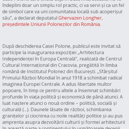
îndeplini doar un simplu rol practic, ci va servi și ca un fel
de simbol care va uni comunitatea locală sub acoperișul
său”, a declarat deputatul
Ghervazen Longher,
președintele Uniunii Polonezilor din România.
După deschiderea Casei Polone, publicul este invitat să
participe la inaugurarea expoziției „Arhitectura
Independenței în Europa Centrală”, realizată de Centrul
Cultural Internațional din Cracovia, pregătită în limba
română de Institutul Polonez din București. „Sfârșitul
Primului Război Mondial în anul 1918 a schimbat radical
imaginea Europei Centrale. A adus libertate multor
popoare, în timp ce pentru altele a însemnat schimbări
profunde în viața politică și economică de până atunci. A
luat naștere atunci o nouă ordine – politică, socială și
culturală (…). Daunele lăsate de război, schimbarea
granițelor și ciocnirea cu noile realități politice și-au pus
amprenta asupra dezvoltării culturii și formei arhitecturii
în această parte a continentului în următoarele decenii.