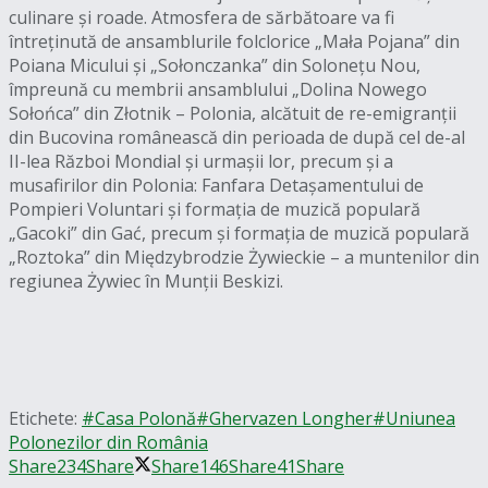
culinare și roade. Atmosfera de sărbătoare va fi
întreținută de ansamblurile folclorice „Mała Pojana” din
Poiana Micului și „Sołonczanka” din Solonețu Nou,
împreună cu membrii ansamblului „Dolina Nowego
Sołońca” din Złotnik – Polonia, alcătuit de re-emigranții
din Bucovina românească din perioada de după cel de-al
II-lea Război Mondial și urmașii lor, precum și a
musafirilor din Polonia: Fanfara Detașamentului de
Pompieri Voluntari și formația de muzică populară
„Gacoki” din Gać, precum și formația de muzică populară
„Roztoka” din Międzybrodzie Żywieckie – a muntenilor din
regiunea Żywiec în Munții Beskizi.
Etichete:
#Casa Polonă
#Ghervazen Longher
#Uniunea
Polonezilor din România
Share
234
Share
Share
146
Share
41
Share