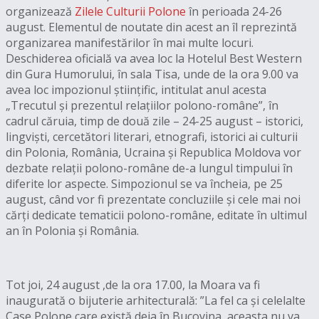
organizează
Zilele Culturii Polone
în perioada 24-26
august. Elementul de noutate din acest an îl reprezintă
organizarea manifestărilor în mai multe locuri.
Deschiderea oficială va avea loc la Hotelul Best Western
din Gura Humorului, în sala Tisa, unde de la ora 9.00 va
avea loc impozionul științific, intitulat anul acesta
„Trecutul și prezentul relațiilor polono-române”, în
cadrul căruia, timp de două zile – 24-25 august – istorici,
lingviști, cercetători literari, etnografi, istorici ai culturii
din Polonia, România, Ucraina și Republica Moldova vor
dezbate relații polono-române de-a lungul timpului în
diferite lor aspecte. Simpozionul se va încheia, pe 25
august, când vor fi prezentate concluziile și cele mai noi
cărți dedicate tematicii polono-române, editate în ultimul
an în Polonia și România.
Tot joi, 24 august ,de la ora 17.00, la Moara va fi
inaugurată o bijuterie arhitecturală: ”La fel ca și celelalte
Case Polone care există deja în Bucovina, aceasta nu va