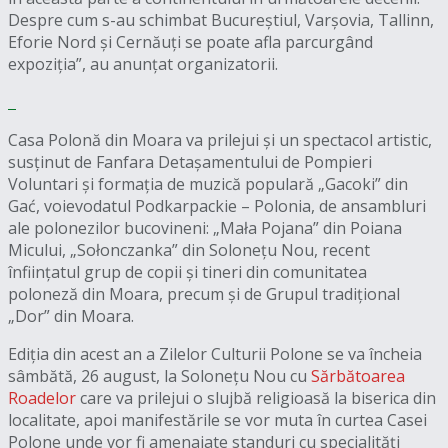
Despre cum s-au schimbat Bucureștiul, Varșovia, Tallinn,
Eforie Nord și Cernăuți se poate afla parcurgând
expoziția”, au anunțat organizatorii.
Casa Polonă din Moara va prilejui și un spectacol artistic,
susținut de Fanfara Detașamentului de Pompieri
Voluntari și formația de muzică populară „Gacoki” din
Gać, voievodatul Podkarpackie – Polonia, de ansambluri
ale polonezilor bucovineni: „Mała Pojana” din Poiana
Micului, „Sołonczanka” din Solonețu Nou, recent
înființatul grup de copii și tineri din comunitatea
poloneză din Moara, precum și de Grupul tradițional
„Dor” din Moara.
Ediția din acest an a Zilelor Culturii Polone se va încheia
sâmbătă, 26 august, la Solonețu Nou cu
Sărbătoarea
Roadelor
care va prilejui o slujbă religioasă la biserica din
localitate, apoi manifestările se vor muta în curtea Casei
Polone unde vor fi amenajate standuri cu specialități