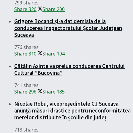
799 shares
Share
320
Share
200
Grigore Bocanci și-a dat demisia de la
conducerea Inspectoratului Școlar Județean
Suceava
776 shares
Share
310
Share
194
Cătălin Axinte va prelua conducerea Centrului
Cultural ”Bucovina”
741 shares
Share
296
Share
185
Nicolae Robu, vicepreședintele CJ Suceava
anunță măsuri drastice pentru neconformitatea
merelor distribuite în școlile din județ
718 shares