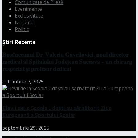
Comunicate de Presă
Evenimente
Exclusivitate
Național
Politic
Știri Recente
𝐁𝐨𝐬𝐚̂𝐧𝐜𝐞𝐚𝐧𝐮𝐥 𝐃𝐫. 𝐕𝐚𝐥𝐞𝐫𝐢𝐮 𝐆𝐚𝐯𝐫𝐢𝐥𝐨𝐯𝐢𝐜𝐢, 𝐧𝐨𝐮𝐥 𝐝𝐢𝐫𝐞𝐜𝐭𝐨𝐫
𝐦𝐞𝐝𝐢𝐜𝐚𝐥 𝐚𝐥 𝐒𝐩𝐢𝐭𝐚𝐥𝐮𝐥𝐮𝐢 𝐉𝐮𝐝𝐞𝐭̦𝐞𝐚𝐧 𝐒𝐮𝐜𝐞𝐚𝐯𝐚 – 𝐮𝐧 𝐜𝐡𝐢𝐫𝐮𝐫𝐠
𝐫𝐞𝐬𝐩𝐞𝐜𝐭𝐚𝐭 𝐬̦𝐢 𝐩𝐫𝐨𝐟𝐞𝐬𝐨𝐫 𝐝𝐞𝐝𝐢𝐜𝐚𝐭
octombrie 7, 2025
Elevii de la Școala Udești au sărbătorit Ziua
Europeană a Sportului Școlar
septembrie 29, 2025