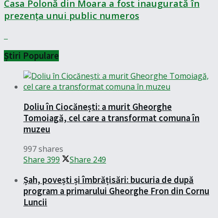
Casa Polonă din Moara a fost inaugurată în
prezența unui public numeros
Știri Populare
Doliu în Ciocănești: a murit Gheorghe
Tomoiagă, cel care a transformat comuna în
muzeu
997 shares
Share
399
Share
249
Șah, povești și îmbrățisări: bucuria de după
program a primarului Gheorghe Fron din Cornu
Luncii